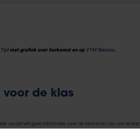
Tijd
met grafiek over herkomst en op
VTM Nieuws
.
 voor de klas
tie verzamelt geen informatie over de herkomst van ons leraren
udt men geen cijfers bij.