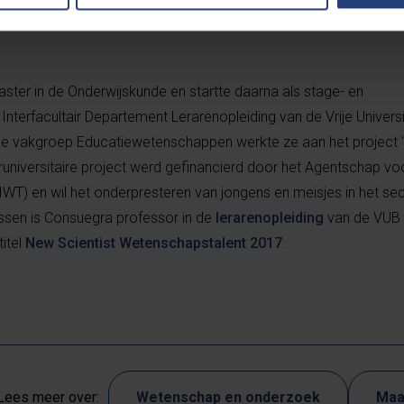
nsuegra
ter in de Onderwijskunde en startte daarna als stage- en
nterfacultair Departement Lerarenopleiding van de Vrije Universi
de vakgroep Educatiewetenschappen werkte ze aan het project 
teruniversitaire project werd gefinancierd door het Agentschap vo
WT) en wil het onderpresteren van jongens en meisjes in het se
ssen is Consuegra professor in de
lerarenopleiding
van de VUB 
itel
New Scientist Wetenschapstalent 2017
.
Lees meer over:
Wetenschap en onderzoek
Maa