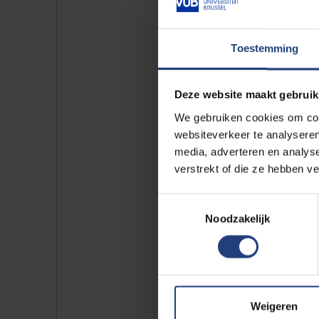
Uit dit onderzoek blijkt nu dat
we hun buitenlandse wortels voo
Frankrijk, Duitsland, Spanje en Ita
Toestemming
Deze website maakt gebruik
We gebruiken cookies om cont
Te weinig r
websiteverkeer te analyseren
media, adverteren en analys
verstrekt of die ze hebben v
Rolmodellen blijken fundamentee
Toestemmingsselectie
het licht op de kloof tussen au
Noodzakelijk
politici.
Weigeren