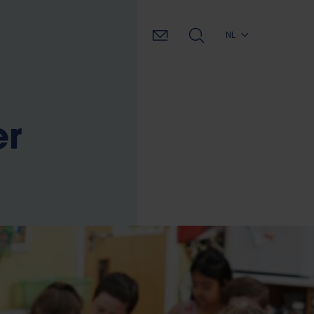
NL
er