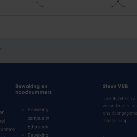
?
Bewaking en
Steun VUB
noodnummers
De VUB zet zich a
via onderzoek, on
Bewaking
en
ons dit engagemen
campus in
eel
maatschappij.
Etterbeek
udenten
Bewaking