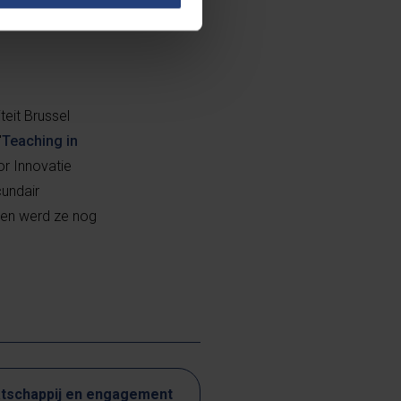
teit Brussel
"
Teaching in
or Innovatie
cundair
en werd ze nog
tschappij en engagement