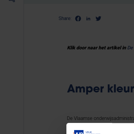
Share:
Klik door naar het artikel in
De 
Amper kleur
De Vlaamse onderwijsadministra
de meeste lerarenopleidingen ho