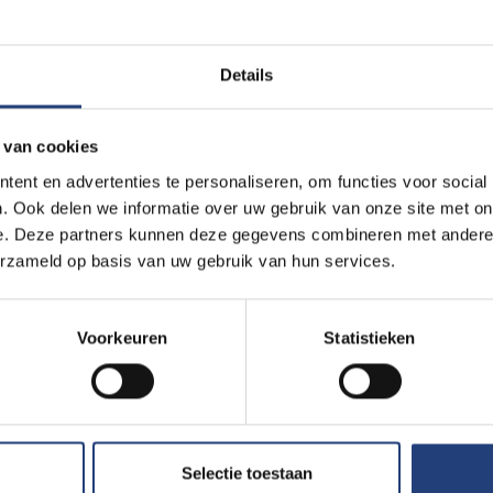
 amper 5% van de Vlaamse leerkrachten allochtone roots heeft. B
r een groot deel in een van onze buurlanden. Met als koplopers
lië.
Details
 van cookies
ent en advertenties te personaliseren, om functies voor social
olmodellen
. Ook delen we informatie over uw gebruik van onze site met on
e. Deze partners kunnen deze gegevens combineren met andere i
erzameld op basis van uw gebruik van hun services.
l voor de slaagkansen van onze allochtone leerlingen. En dat is 
tochtone en allochtone studenten. En dat is nu voer voor discuss
Voorkeuren
Statistieken
Selectie toestaan