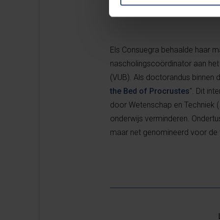
Over Els Co
Els Consuegra behaalde haar mas
nascholingscoördinator aan het I
(VUB). Als doctorandus binnen 
the Bed of Procrustes
". Dit in
door Wetenschap en Techniek (I
onderwijs verminderen. Ondertu
maar net genomineerd voor de t