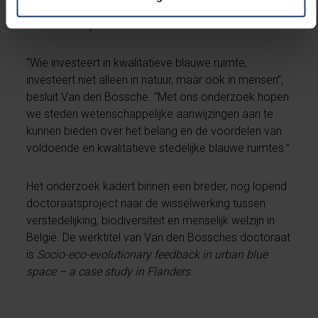
die ecologische en sociale dimensies met elkaar
verbonden zijn.”
“Wie investeert in kwalitatieve blauwe ruimte,
investeert niet alleen in natuur, maar ook in mensen”,
besluit Van den Bossche. “Met ons onderzoek hopen
we steden wetenschappelijke aanwijzingen aan te
kunnen bieden over het belang en de voordelen van
voldoende en kwalitatieve stedelijke blauwe ruimtes.”
Het onderzoek kadert binnen een breder, nog lopend
doctoraatsproject naar de wisselwerking tussen
verstedelijking, biodiversiteit en menselijk welzijn in
België. De werktitel van Van den Bossches doctoraat
is
Socio-eco-evolutionary feedback in urban blue
space – a case study in Flanders
.