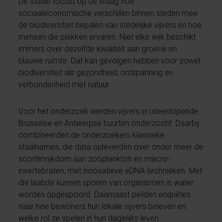
De studie focust op de vraag hoe
sociaaleconomische verschillen binnen steden mee
de biodiversiteit bepalen van stedelijke vijvers en hoe
mensen die plekken ervaren. Niet elke wijk beschikt
immers over dezelfde kwaliteit aan groene en
blauwe ruimte. Dat kan gevolgen hebben voor zowel
biodiversiteit als gezondheid, ontspanning en
verbondenheid met natuur.
Voor het onderzoek werden vijvers in uiteenlopende
Brusselse en Antwerpse buurten onderzocht. Daarbij
combineerden de onderzoekers klassieke
staalnames, die data opleverden over onder meer de
soortenrijkdom aan zoöplankton en macro-
invertebraten, met innovatieve eDNA-technieken. Met
die laatste kunnen sporen van organismen in water
worden opgespoord. Daarnaast peilden enquêtes
naar hoe bewoners hun lokale vijvers beleven en
welke rol ze spelen in hun dagelijks leven.