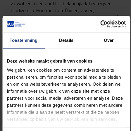
Zowat iedereen vindt het belangrijk dat een vijver
biodivers is. Hoe meer amfibieën, vissen,
watervogels, aquatische planten, en insecten er in of
nabij leven, hoe liever ze het hebben. Voor alle
ondervraagde soorten gaf meer dan 50% aan dat
een vijver niet biodivers genoeg kan zijn. Uit de
Toestemming
Details
Over
ondervraging naar mogelijke risico’s geassocieerd
met vijvers, blijkt dat er een groot draagvlak is bij
mensen voor het aanleggen van nieuwe en het
Deze website maakt gebruik van cookies
beheren van bestaande vijvers. Respondenten geven
We gebruiken cookies om content en advertenties te
voor bijna alle opgegeven risico’s (bv. lawaai, geur,
personaliseren, om functies voor social media te bieden
overstroming, invasieve soorten, gezondheidsrisico’s,
en om ons websiteverkeer te analyseren. Ook delen we
beheerskosten,…) aan dat ze voor hen
informatie over uw gebruik van onze site met onze
verwaarloosbaar zijn. Slechts voor één categorie
partners voor social media, adverteren en analyse. Deze
(bijtende insecten) geeft meer dan 25% aan dat er
partners kunnen deze gegevens combineren met andere
een hoog of zeer hoog risico mee geassocieerd is.
informatie die u aan ze heeft verstrekt of die ze hebben
“Dat toont aan dat voor de respondenten de
verzameld op basis van uw gebruik van hun services.
voordelen van stedelijke vijvers veel zwaarder wegen
dan de nadelen”, besluit Van den Bossche. “Verder