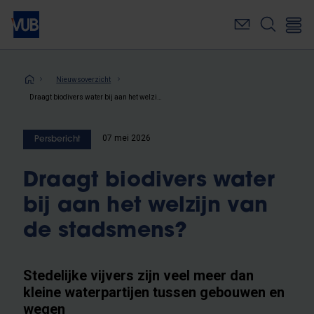
Overslaan
en
naar
de
inhoud
Kruimelpad
Nieuwsoverzicht
gaan
Draagt biodivers water bij aan het welzijn van de stadsmens?
07 mei 2026
Persbericht
Draagt biodivers water
bij aan het welzijn van
de stadsmens?
Stedelijke vijvers zijn veel meer dan
kleine waterpartijen tussen gebouwen en
wegen