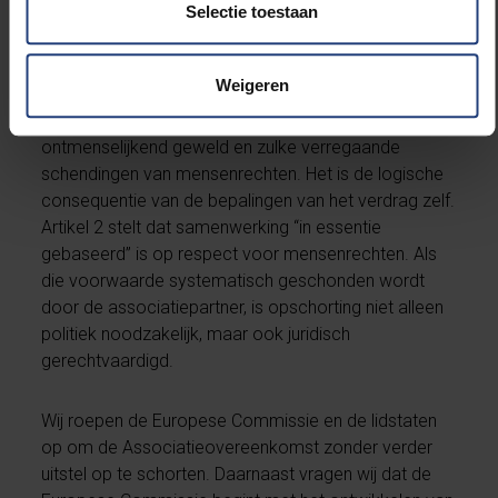
Selectie toestaan
de Associatieovereenkomst met Israël op te
schorten. De opschorting van de overeenkomst is
geen extreme eis. En laat ons duidelijk zijn: wij
Weigeren
betwisten niet het recht van Israël om zich te
verdedigen; wat wij aanklagen is dat dit leidt tot
ontmenselijkend geweld en zulke verregaande
schendingen van mensenrechten. Het is de logische
consequentie van de bepalingen van het verdrag zelf.
Artikel 2 stelt dat samenwerking “in essentie
gebaseerd” is op respect voor mensenrechten. Als
die voorwaarde systematisch geschonden wordt
door de associatiepartner, is opschorting niet alleen
politiek noodzakelijk, maar ook juridisch
gerechtvaardigd.
Wij roepen de Europese Commissie en de lidstaten
op om de Associatieovereenkomst zonder verder
uitstel op te schorten. Daarnaast vragen wij dat de