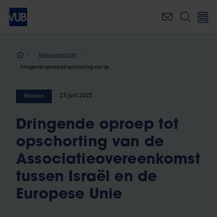
Overslaan
en
naar
de
inhoud
Kruimelpad
Nieuwsoverzicht
gaan
Dringende oproep tot opschorting van de Associatieovereenkomst tussen Israël en de Europese Unie
23 juni 2025
Nieuws
Dringende oproep tot
opschorting van de
Associatieovereenkomst
tussen Israël en de
Europese Unie