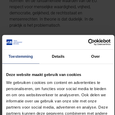
normen” en de fundamentele waarden van de EU:
respect voor menselijke waardigheid, vrijheid,
democratie, gelijkheid, de rechtsstaat en
mensenrechten. In theorie is dat duidelijk. In de
praktijk is het problematisch.
Als reactie op de gruweldaden in de bezette
Palestijnse gebieden hebben Belgische universiteiten
herhaaldelijk aan de Europese Commissie gevraagd
Toestemming
Details
Over
om een transparant en doeltreffend ethisch
screeningskader. Zo’n kader zou het mogelijk maken
om te beoordelen of de inhoud van
Deze website maakt gebruik van cookies
onderzoeksprojecten risico’s inhoudt op
mensenrechtenschendingen, en of de (beoogde)
We gebruiken cookies om content en advertenties te
projectpartners medeplichtig zijn aan dergelijke
personaliseren, om functies voor social media te bieden
schendingen. Tot op vandaag blijft de reactie van de
en om ons websiteverkeer te analyseren. Ook delen we
Commissie beperkt tot een minimalistische lezing
informatie over uw gebruik van onze site met onze
van Artikel 14: potentieel structureel onethisch
partners voor social media, adverteren en analyse. Deze
gedrag van een partnerinstelling wordt genegeerd, en
partners kunnen deze gegevens combineren met andere