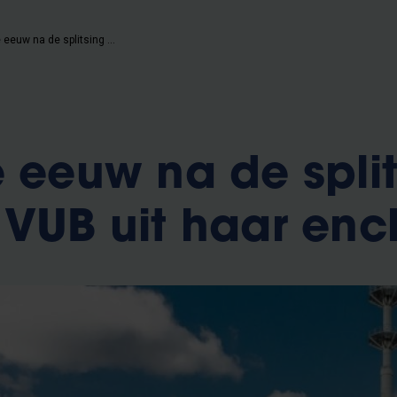
'Een halve eeuw na de splitsing breekt de VUB uit haar enclave'
e eeuw na de spli
 VUB uit haar enc