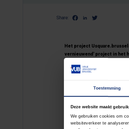
Share:
Het project Usquare.brussel
vernieuwend' project in het 
beide universiteiten uit de
rijkswachtkazernes aan de ov
maar vooral om terug deel u
Toestemming
Luckas Vander Taelen spreek
toen opzij schuiven en met 
Deze website maakt gebruik
en de Franstaligen hebben hun
We gebruiken cookies om cont
websiteverkeer te analyseren
Lees hier het volledige opin