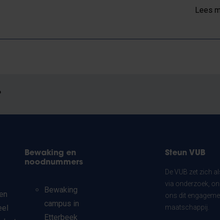
Lees m
?
Bewaking en
Steun VUB
noodnummers
De VUB zet zich a
via onderzoek, on
Bewaking
en
ons dit engagemen
campus in
eel
maatschappij.
Etterbeek