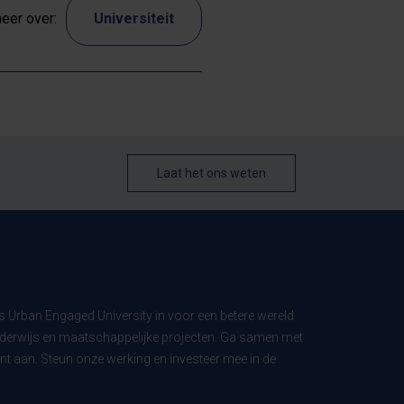
eer over:
Universiteit
Laat het ons weten
ls Urban Engaged University in voor een betere wereld
derwijs en maatschappelijke projecten. Ga samen met
t aan. Steun onze werking en investeer mee in de