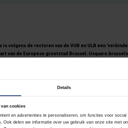
s is volgens de rectoren van de VUB en ULB een 'verbind
hart van de Europese grootstad Brussel. Usquare.brussels
 grond gestampt worden op de terreinen van de verlaten
erkant van de VUB. De samenwerking dient niet enkel om u
it te maken van de urbane omgeving.
Details
t over een 'veelbelovend teken' dat de VUB en ULB de sp
een nieuwe lei beginnen: "De Vlamingen komen zelfbewust 
 van cookies
 misprijzen voor alles wat Vlaams is laten varen."
ent en advertenties te personaliseren, om functies voor social
. Ook delen we informatie over uw gebruik van onze site met on
iestuk van Lucas Vander Taelen in
De Tijd
.