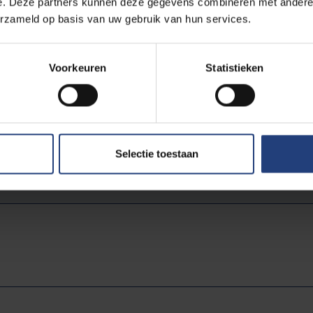
e. Deze partners kunnen deze gegevens combineren met andere i
erzameld op basis van uw gebruik van hun services.
Voorkeuren
Statistieken
russels Gewest het initiatief steunt,
hoofden van de kleingeestige
lijke overheden heen, zegt veel over
derde mentaliteiten, ook aan
Selectie toestaan
ge kant.