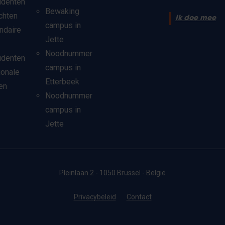
udenten
Bewaking
chten
Ik doe mee
campus in
ndaire
Jette
Noodnummer
udenten
campus in
ionale
Etterbeek
en
Noodnummer
campus in
Jette
Pleinlaan 2 - 1050 Brussel - België
Privacybeleid
Contact