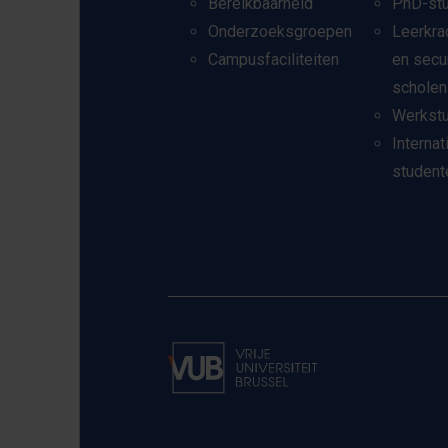
Bereikbaarheid
PhD-st
Onderzoeksgroepen
Leerkra
Campusfaciliteiten
en secu
scholen
Werkst
Internat
student