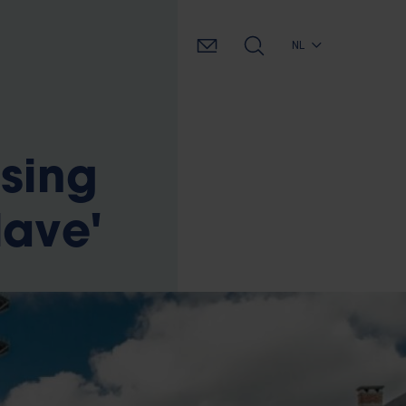
NL
tsing
lave'