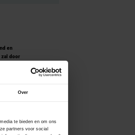
end en
 zal door
it te breiden,
Over
anningen van
uit hun bunker
 media te bieden en om ons
ze partners voor social