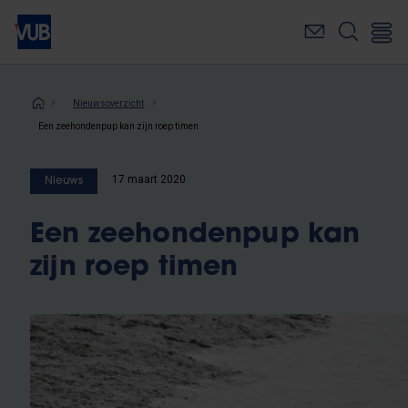
Overslaan
en
naar
de
inhoud
Kruimelpad
Nieuwsoverzicht
gaan
Een zeehondenpup kan zijn roep timen
17 maart 2020
Nieuws
Een zeehondenpup kan
zijn roep timen