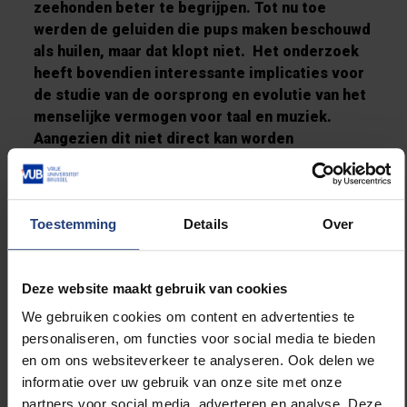
zeehonden beter te begrijpen. Tot nu toe
werden de geluiden die pups maken beschouwd
als huilen, maar dat klopt niet. Het onderzoek
heeft bovendien interessante implicaties voor
de studie van de oorsprong en evolutie van het
menselijke vermogen voor taal en muziek.
Aangezien dit niet direct kan worden
bestudeerd door terug te reizen in de tijd, kan
een vergelijkende studie met dieren de functie
van gelijkaardig gedrag bij andere soorten
Toestemming
Details
Over
aantonen.
Deze website maakt gebruik van cookies
We gebruiken cookies om content en advertenties te
Humans often think of
their communication as
personaliseren, om functies voor social media te bieden
something much more
en om ons websiteverkeer te analyseren. Ook delen we
complex than that of
informatie over uw gebruik van onze site met onze
other animals. What we
partners voor social media, adverteren en analyse. Deze