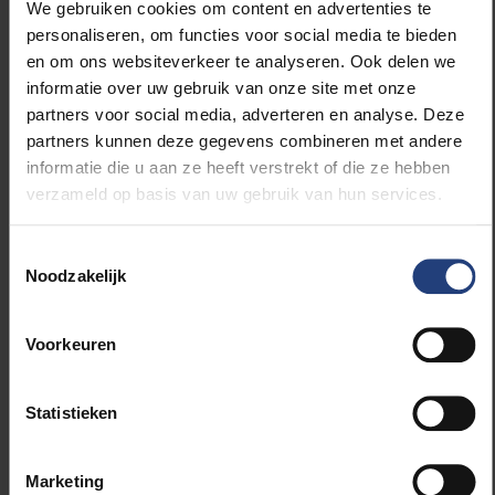
We gebruiken cookies om content en advertenties te
met hun beurs.
personaliseren, om functies voor social media te bieden
en om ons websiteverkeer te analyseren. Ook delen we
Afgelopen editie smaakt naar meer
informatie over uw gebruik van onze site met onze
Ook de organisatoren zelf reageren tevreden
partners voor social media, adverteren en analyse. Deze
over de afgelopen cup-editie. Met de feedback
partners kunnen deze gegevens combineren met andere
zullen ze sleutelen aan het format om met de
informatie die u aan ze heeft verstrekt of die ze hebben
volgende editie nog beter en groter uit te
verzameld op basis van uw gebruik van hun services.
pakken. Inisol en SK willen volgend jaar graag
een vervolg breiden aan de Solvay Scholarship
Toestemmingsselectie
Cup, de voorbereidingen hiervan starten al in
Noodzakelijk
het najaar.
Hiermee hopen de organisatoren een
nieuwe traditie uit te bouwen, dat in de
toekomst een gevestigde waarde moet worden
Voorkeuren
voor alle leerlingen die Handelsingenieur willen
studeren.
Statistieken
Meer weten over de opleiding?
Ontdek het hier
!
Marketing