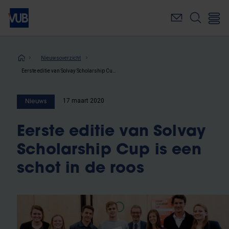
Overslaan
en
naar
de
inhoud
Kruimelpad
Nieuwsoverzicht
gaan
Eerste editie van Solvay Scholarship Cup is een schot in de roos
17 maart 2020
Nieuws
Eerste editie van Solvay
Scholarship Cup is een
schot in de roos