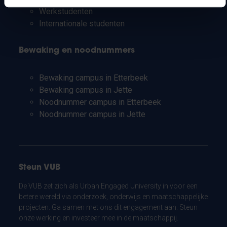
Werkstudenten
Internationale studenten
Bewaking en noodnummers
Bewaking campus in Etterbeek
Bewaking campus in Jette
Noodnummer campus in Etterbeek
Noodnummer campus in Jette
Steun VUB
De VUB zet zich als Urban Engaged University in voor een
betere wereld via onderzoek, onderwijs en maatschappelijke
projecten. Ga samen met ons dit engagement aan. Steun
onze werking en investeer mee in de maatschappij.