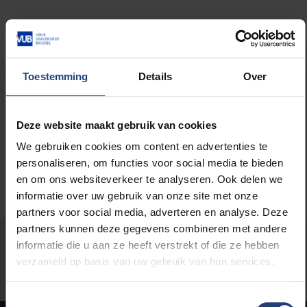
Lees meer over:
Toestemming
Details
Over
Maatschappij en engagement
Deze website maakt gebruik van cookies
We gebruiken cookies om content en advertenties te
personaliseren, om functies voor social media te bieden
en om ons websiteverkeer te analyseren. Ook delen we
informatie over uw gebruik van onze site met onze
partners voor social media, adverteren en analyse. Deze
partners kunnen deze gegevens combineren met andere
Stond er een fout op deze pagina?
informatie die u aan ze heeft verstrekt of die ze hebben
verzameld op basis van uw gebruik van hun services.
Laat het ons weten
Toestemmingsselectie