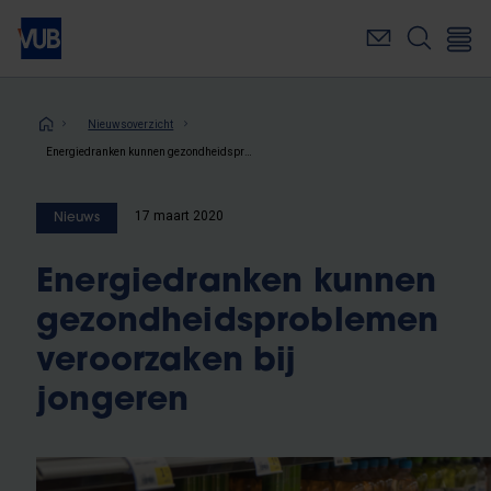
Overslaan
en
naar
de
inhoud
Kruimelpad
Nieuwsoverzicht
gaan
Energiedranken kunnen gezondheidsproblemen veroorzaken bij jongeren
17 maart 2020
Nieuws
Energiedranken kunnen
gezondheidsproblemen
veroorzaken bij
jongeren