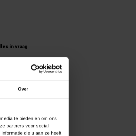
les in vraag
ls het vrijzinnig
 neem ik aan, en
Over
 versneld en
even
 media te bieden en om ons
ze partners voor social
nformatie die u aan ze heeft