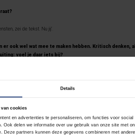
raat?
ten, zei de tekst. Nu jij’.
 er ook wel wat mee te maken hebben. Kritisch denken, al
iting: voel je daar iets bij?
arden. Ik heb die wel nooit gekaderd in een levensbeschouwing, zoa
ls de Vrije Universiteit Brussel; ik heb het vanuit mijn opvoeding,
Details
levend, heb bijgeleerd. Voor Humo werken heeft dat alleen maar
 van cookies
 naar de vroegmis, om z
ent en advertenties te personaliseren, om functies voor social
. Ook delen we informatie over uw gebruik van onze site met on
 Jezus, dat was zwaar”
e. Deze partners kunnen deze gegevens combineren met andere i