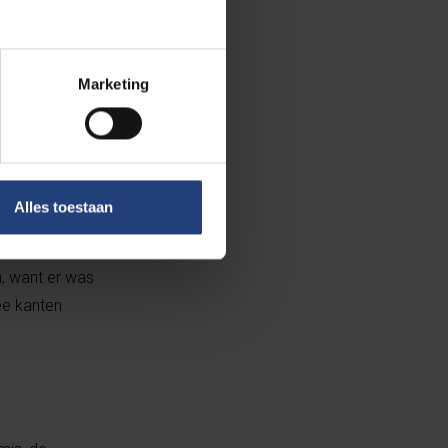
Marketing
 die op weg naar
ijna vanzelf, op
e bovendien
beden, want dat
Alles toestaan
s kind regelmatig
kken benen op
n, want er was
ee kanten