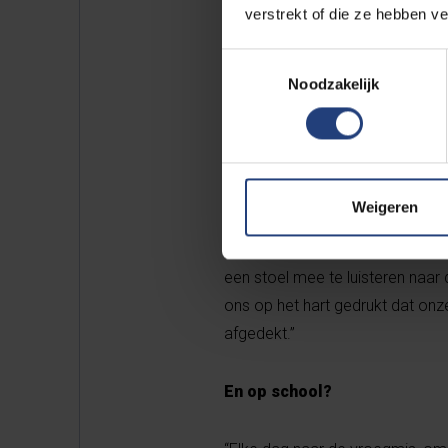
verstrekt of die ze hebben v
Je komt uit een katholiek ge
Toestemmingsselectie
Noodzakelijk
“Ik ben er niet echt afgevallen,
Damascus door de Heer van zij
een bepaald moment was het we
diepgelovig was en mij minste
Weigeren
kon ze. Haar ouders waren Limbur
de zomervakantie door. Als het 
een stoel mee te luisteren naar
ons op het hart gedrukt dat onz
afgedekt.”
En op school?