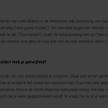
erras van café Gitanes in de Antwerpse wijk Zurenborg, een paa
lmatig (‘Heel goeie muziek’). Het interview begint een tikkeltje s
mide te zijn (“Zou kunnen”), zoekt de belangstelling niet op (“Niet 
ijn mening over alles en nog wat met de hele wereld te delen (“J
belde? Heb je getwijfeld?
d zijn om zo’n eredoctoraat te weigeren. Maar wat wil het geval (
d. Ook al omdat ik het totaal niet verwacht had. Exact tien jaar ge
verkomen, toen ik de Grote Vlaamse Cultuurprijs kreeg. Dat was o
toch dat je werk geapprecieerd wordt. Ik vraag me nu al af wat ze