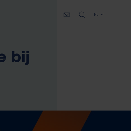
NL
 bij