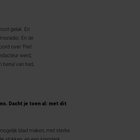
groot geluk. En
umoradio. En de
oord over ‘Piet
redacteur werd,
 benul van had,
o. Dacht je toen al: met dit
mogelijk blad maken, met sterke
e stukken, en een ijzersterk