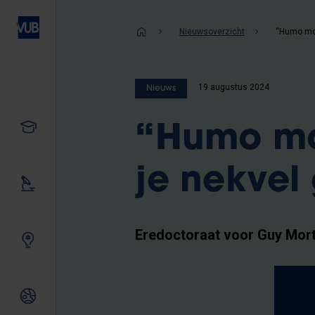
Overslaan
en
Kruimelpad
Nieuwsoverzicht
naar
de
inhoud
19 augustus 2024
Nieuws
gaan
Studeren
“Humo moe
je nekvel 
Ons onderzoek
Eredoctoraat voor Guy Mort
Samen innoveren
Internationale relaties