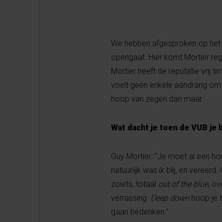
We hebben afgesproken op het t
opengaat. Hier komt Mortier rege
Mortier heeft de reputatie vrij ti
voelt geen enkele aandrang om z
hoop van zegen dan maar.
Wat dacht je toen de VUB je 
Guy Mortier: “Je moet al een hon
natuurlijk was ik blij, en vereer
zoiets, totaal
out of the blue
, o
verrassing.
Deep down
hoop je 
gaan bedenken.”