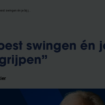
“Humo moest swingen én je bij je nekvel grijpen”
st swingen én je
grijpen”
ier