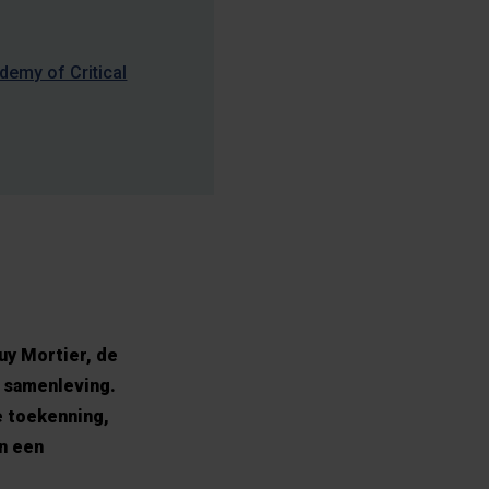
emy of Critical
uy Mortier, de
 samenleving.
e toekenning,
En een