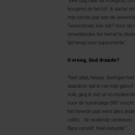
“Elke dag naar de vroegmis, om
hoogmis én het lof. Ik aarzel om
mijn eerste jaar aan de universit
Tiensestraat, kan dat? Voor de 
smeekbeden ten hemel te sturen 
tijd hevig voor supporterde.”
U vroeg, God draaide?
“Niet altijd, helaas. Beringen ha
daardoor dat ik van mijn geloof b
volk, ging ik niet uit en studeerd
voor de toenmalige BRT mocht
het tweede jaar werd alles and
cafés… de studievlijt verdween…
Bijna vanzelf. Heel natuurlijk.”