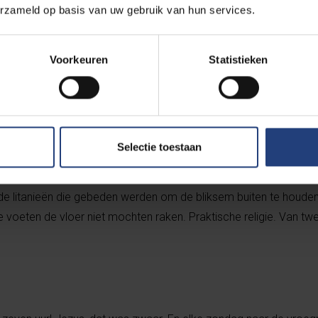
erzameld op basis van uw gebruik van hun services.
zin. Hoe ben je van je geloof gevallen?
Voorkeuren
Statistieken
 jij denkt nu met je VUB-achtergrond natuurlijk meteen aan Saulus,
n paard werd gebliksemd
(lacht),
maar zo ging het niet. Het ging b
g. Mijn moeder was een buitengewoon lieve, zachte vrouw, di
ns door een paar examens en moeilijke momenten heen heeft ge
Selectie toestaan
gse boeren, in Berlingen, bij Hoepertingen, en daar bracht ik al
buiten hevig bliksemde en stormde, zat ik als kind met opgetro
 de litanieën die gebeden werden om de bliksem buiten te houde
e voeten de vloer niet mochten raken. Praktische religie. Van tw