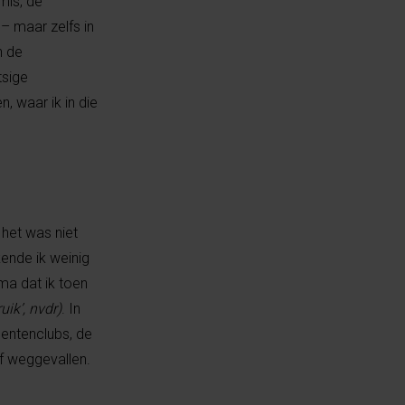
mis, de
 – maar zelfs in
n de
tsige
, waar ik in die
 het was niet
kende ik weinig
mma dat ik toen
ik’, nvdr)
. In
dentenclubs, de
f weggevallen.