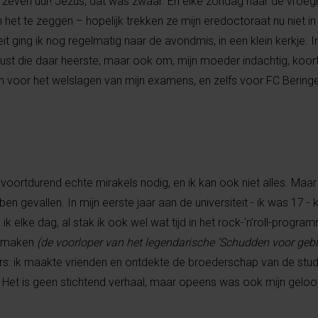
 zeven uur! Jezus, dat was zwaar. En elke zondag naar de vroeg
 het te zeggen – hopelijk trekken ze mijn eredoctoraat nu niet in
eit ging ik nog regelmatig naar de avondmis, in een klein kerkje. I
rust die daar heerste, maar ook om, mijn moeder indachtig, koor
voor het welslagen van mijn examens, en zelfs voor FC Beringen
d voortdurend echte mirakels nodig, en ik kan ook niet alles. Maar
en gevallen. In mijn eerste jaar aan de universiteit - ik was 17 - 
e ik elke dag, al stak ik ook wel wat tijd in het rock-‘n’roll-progra
 maken
(de voorloper van het legendarische ‘Schudden voor gebru
ers: ik maakte vrienden en ontdekte de broederschap van de stu
 Het is geen stichtend verhaal, maar opeens was ook mijn geloo