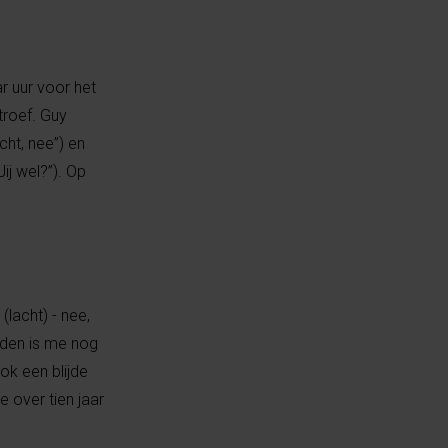
r uur voor het
troef. Guy
echt, nee”) en
ij wel?”). Op
lacht) - nee,
leden is me nog
ok een blijde
 over tien jaar