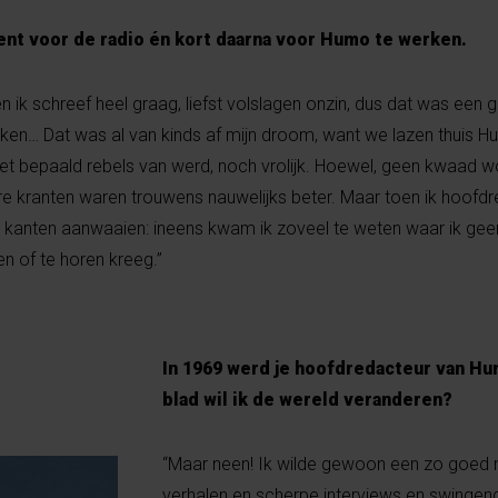
ent voor de radio én kort daarna voor Humo te werken.
 en ik schreef heel graag, liefst volslagen onzin, dus dat was een 
n… Dat was al van kinds af mijn droom, want we lazen thuis H
et bepaald rebels van werd, noch vrolijk. Hoewel, geen kwaad w
ere kranten waren trouwens nauwelijks beter. Maar toen ik hoofd
 kanten aanwaaien: ineens kwam ik zoveel te weten waar ik geen
en of te horen kreeg.”
In 1969 werd je hoofdredacteur van Hum
blad wil ik de wereld veranderen?
“Maar neen! Ik wilde gewoon een zo goed 
verhalen en scherpe interviews en swingend