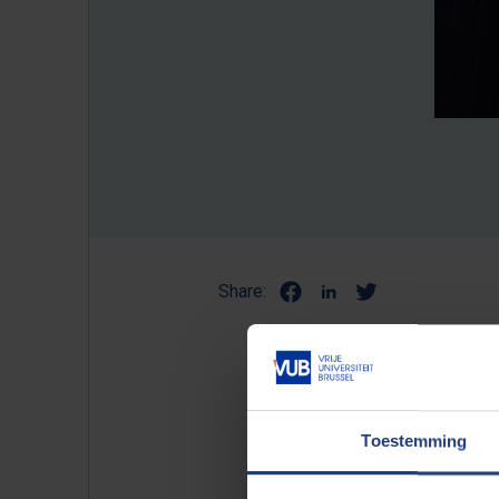
Share:
The new President of the Eu
Experience Center at the Vri
Toestemming
Commission’s plans in relation
partnership between the VUB 