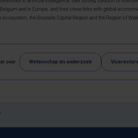
ersities in artificial intelligence, their strong tradition of interdis
n Belgium and in Europe, and their close links with global economi
on ecosystem, the Brussels Capital Region and the Region of Wall
r over:
Wetenschap en onderzoek
Vicerectora
?