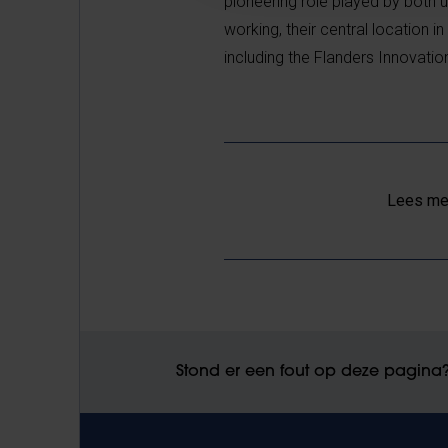
pioneering role played by both univ
working, their central location i
including the Flanders Innovati
Lees mee
Stond er een fout op deze pagina