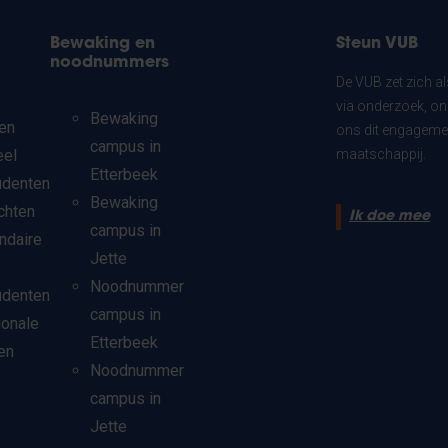
Bewaking en
Steun VUB
noodnummers
De VUB zet zich a
via onderzoek, on
Bewaking
en
ons dit engagemen
campus in
eel
maatschappij.
Etterbeek
udenten
Bewaking
chten
Ik doe mee
campus in
ndaire
Jette
Noodnummer
udenten
campus in
ionale
Etterbeek
en
Noodnummer
campus in
Jette