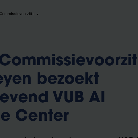
Europees Commissievoorzitter von der Leyen bezoekt toonaangevend VUB AI Experience Center
Commissievoorzit
eyen bezoekt
evend VUB AI
e Center