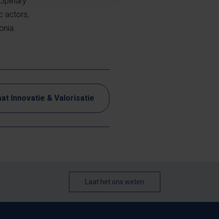
ciplinary
c actors,
onia.
at Innovatie & Valorisatie
Laat het ons weten