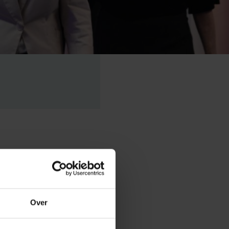
sit to the AI
ent of the
Over
g role of the
nce in the