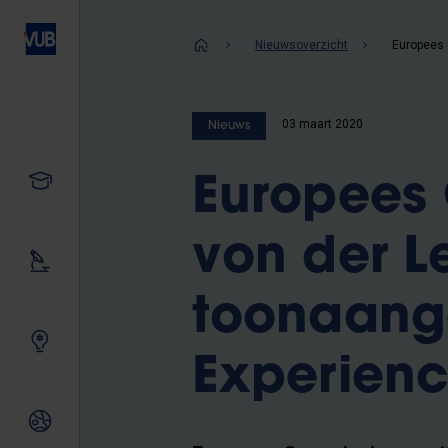
Overslaan
en
Kruimelpad
Nieuwsoverzicht
naar
de
inhoud
03 maart 2020
Nieuws
gaan
Studeren
Europees 
von der L
Ons onderzoek
toonaang
Samen innoveren
Experienc
Internationale relaties