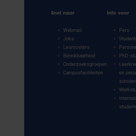
Snel naar
Info voor
Webmail
Pers
Jobs
Student
Lesroosters
Person
Bereikbaarheid
PhD-st
Onderzoeksgroepen
Leerkra
Campusfaciliteiten
en secu
scholen
Werkst
Internat
student