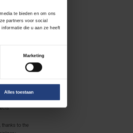
B) and Yvon
 media te bieden en om ons
ze partners voor social
nformatie die u aan ze heeft
re companies,
evelop
Marketing
an initiative on
n and projects
ity, climate and
f the EU Digital
Alles toestaan
national
ects.
 thanks to the