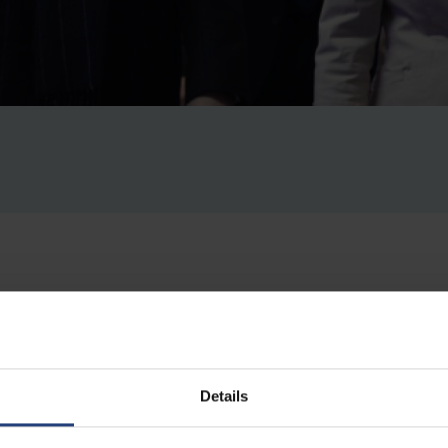
ropean Commission Ursula von der Leyen made a working vi
je Universiteit Brussel, on the occasion of the announcem
Details
 to artificial intelligence. The visit underlines the leadin
and ULB (AI for the Common Good) for artificial intellige