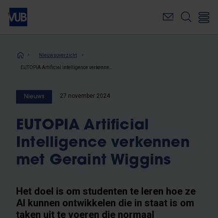
Overslaan
en
naar
de
inhoud
Kruimelpad
Nieuwsoverzicht
gaan
EUTOPIA Artificial Intelligence verkennen met Geraint Wiggins
27 november 2024
Nieuws
EUTOPIA Artificial
Intelligence verkennen
met Geraint Wiggins
Het doel is om studenten te leren hoe ze
AI kunnen ontwikkelen die in staat is om
taken uit te voeren die normaal