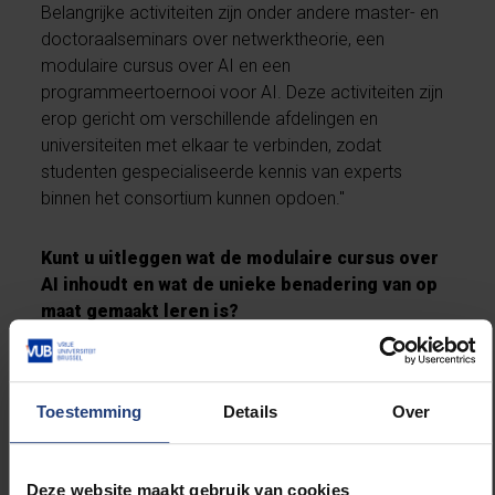
Belangrijke activiteiten zijn onder andere master- en
doctoraalseminars over netwerktheorie, een
modulaire cursus over AI en een
programmeertoernooi voor AI. Deze activiteiten zijn
erop gericht om verschillende afdelingen en
universiteiten met elkaar te verbinden, zodat
studenten gespecialiseerde kennis van experts
binnen het consortium kunnen opdoen."
Kunt u uitleggen wat de modulaire cursus over
AI inhoudt en wat de unieke benadering van op
maat gemaakt leren is?
"De modulaire cursus is een flexibel systeem dat is
ontworpen voor studenten uit verschillende
Toestemming
Details
Over
disciplines, niet alleen computerwetenschappen.
Door experts van diverse universiteiten te betrekken,
kan de cursus worden aangepast aan verschillende
Deze website maakt gebruik van cookies