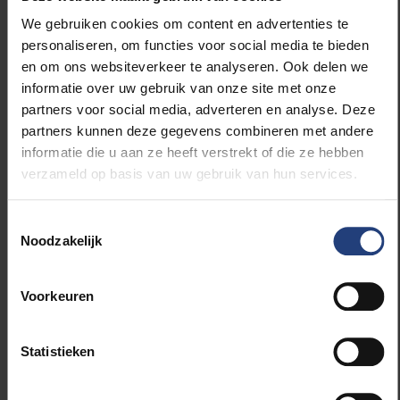
behoeften en leerstijlen. Deze specialisatie stelt
We gebruiken cookies om content en advertenties te
studenten in staat toegang te krijgen tot
personaliseren, om functies voor social media te bieden
hoogwaardige kennis over diverse AI-onderwerpen,
en om ons websiteverkeer te analyseren. Ook delen we
waardoor ze een breder begrip van AI in
informatie over uw gebruik van onze site met onze
verschillende contexten ontwikkelen."
partners voor social media, adverteren en analyse. Deze
partners kunnen deze gegevens combineren met andere
Hoe werkt de programmeeractiviteit in het
informatie die u aan ze heeft verstrekt of die ze hebben
toernooi en wat zijn de toekomstige doelen?
verzameld op basis van uw gebruik van hun services.
"Bij de "learning by gaming"-activiteit programmeren
Toestemmingsselectie
studenten AI om een spel te spelen, zoals Pac-Man.
Noodzakelijk
De software wordt geüpload naar een server, waar
de door AI aangestuurde spellen deelnemen aan een
virtueel toernooi. Dit concept is met succes
Voorkeuren
geïmplementeerd aan de UPF in Barcelona, Ljubljana
en de VUB, met plannen om het toernooi verder uit te
Statistieken
breiden naar andere EUTOPIA-universiteiten. Het doel
is om internationale en interinstitutionele