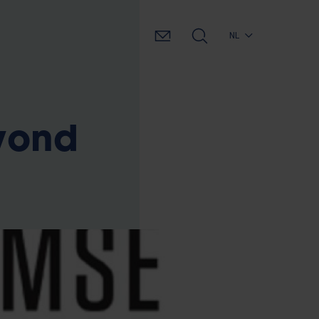
NL
vond