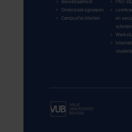
Bereikbaarheid
PhD-st
Onderzoeksgroepen
Leerkra
Campusfaciliteiten
en secu
scholen
Werkst
Internat
student