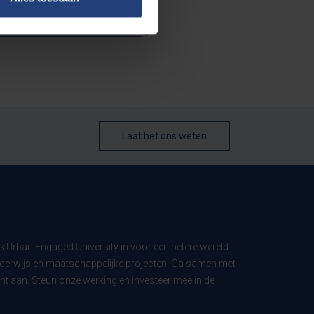
etenschap en onderzoek
Laat het ons weten
ls Urban Engaged University in voor een betere wereld
derwijs en maatschappelijke projecten. Ga samen met
t aan. Steun onze werking en investeer mee in de