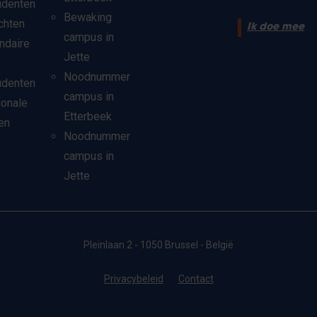
udenten
Bewaking
chten
Ik doe mee
campus in
ndaire
Jette
Noodnummer
udenten
campus in
ionale
Etterbeek
en
Noodnummer
campus in
Jette
Pleinlaan 2 - 1050 Brussel - België
Privacybeleid
Contact