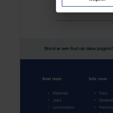
Stond er een fout op deze pagina
Snel naar
Info voor
Webmail
Pers
Jobs
Student
Lesroosters
Person