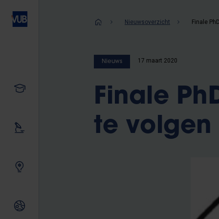
Overslaan
en
Kruimelpad
Nieuwsoverzicht
naar
de
inhoud
17 maart 2020
Nieuws
gaan
Studeren
Finale P
te volgen
Ons onderzoek
Samen innoveren
Internationale relaties