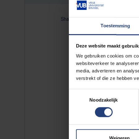
Share:
Toestemming
Deze website maakt gebruik
We gebruiken cookies om cont
De 8 finalisten zijn Michiel
websiteverkeer te analyseren
Duppen, Caroline De Tender, 
media, adverteren en analys
verbonden aan de VUB. De wi
verstrekt of die ze hebben v
Vlerick Business School ter 
De Morgen en Eos die een pu
Toestemmingsselectie
Noodzakelijk
rekenen op redactionele aa
Weigeren