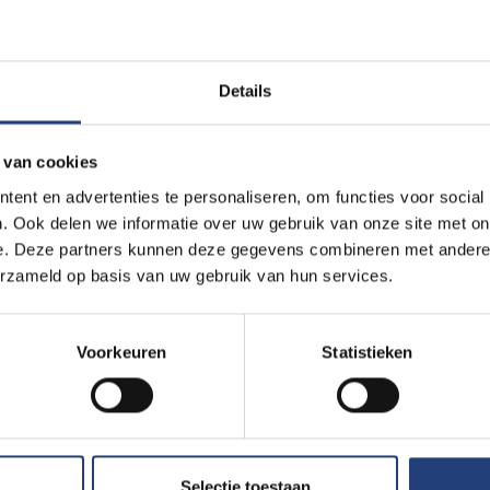
Details
 van cookies
ent en advertenties te personaliseren, om functies voor social
 Stock, Bram Van Den Bergh, Frederik Denorme, Carolien Fri
. Ook delen we informatie over uw gebruik van onze site met on
Ellen Debackere en Doris Vandeputte. De twee laatsten zi
e. Deze partners kunnen deze gegevens combineren met andere i
nnaar van de PhD Cup krijg een voucher voor een opleidin
erzameld op basis van uw gebruik van hun services.
waarde van 10.000 euro. Ook het publiek krijgt een stem d
blieksprijs zullen opzetten. De publiekswinnaar mag bov
Voorkeuren
Statistieken
ndacht in De Morgen en Eos Magazine.
Selectie toestaan