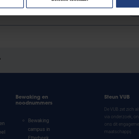
Lees meer over:
W
?
Bewaking en
Steun VUB
noodnummers
De VUB zet zich a
via onderzoek, on
Bewaking
en
ons dit engagemen
campus in
eel
maatschappij.
Etterbeek