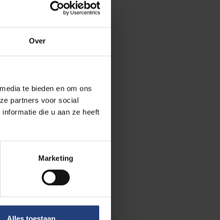
Over
 media te bieden en om ons
jns, Ben Van
ze partners voor social
jn (deels)
nformatie die u aan ze heeft
g aan de
ankzij Canvas,
endien
Marketing
Alles toestaan