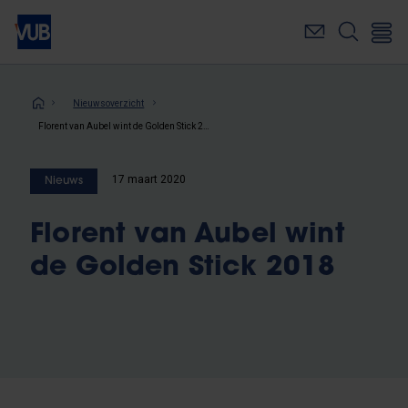
Overslaan
en
naar
de
inhoud
Kruimelpad
Nieuwsoverzicht
gaan
Florent van Aubel wint de Golden Stick 2018
17 maart 2020
Nieuws
Florent van Aubel wint
de Golden Stick 2018