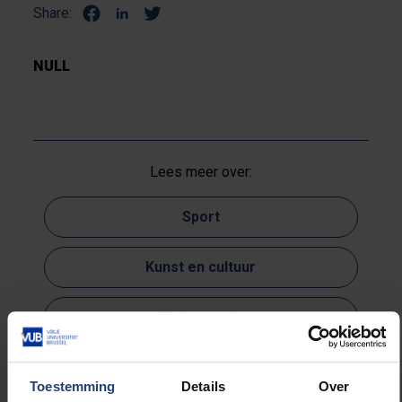
Share:
NULL
Lees meer over:
Sport
Kunst en cultuur
Universiteit
Toestemming
Details
Over