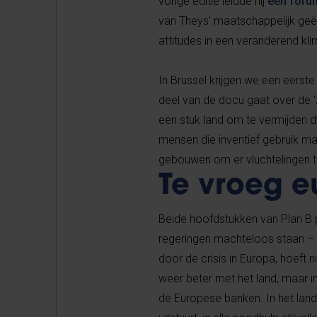
vorige editie leidde hij
een foru
van Theys’ maatschappelijk geë
attitudes in een veranderend kli
In Brussel krijgen we een eers
deel van de docu
gaat over de ‘
een stuk land om te vermijden 
mensen die inventief gebruik 
gebouwen om er vluchtelingen t
Te vroeg e
Beide hoofdstukken van Plan B p
regeringen machteloos staan – 
door de crisis in Europa, hoeft
weer beter met het land, maar in
de Europese banken. In het land