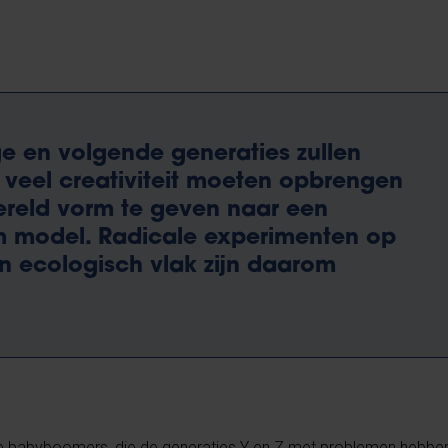
ge en volgende generaties zullen
 veel creativiteit moeten opbrengen
reld vorm te geven naar een
 model. Radicale experimenten op
n ecologisch vlak zijn daarom
, de babyboomers, die de generaties Y en Z met problemen hebb