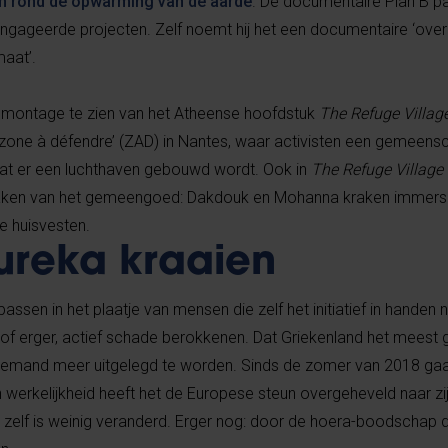
m rond de opwarming van de aarde
. De documentaire Plan B past
ngageerde projecten. Zelf noemt hij het een documentaire ‘ove
maat’.
te montage te zien van het Atheense hoofdstuk
The Refuge Villag
zone à défendre’ (ZAD) in Nantes, waar activisten een gemeens
dat er een luchthaven gebouwd wordt. Ook in
The Refuge Village
maken van het gemeengoed: Dakdouk en Mohanna kraken immers
e huisvesten.
ureka kraaien
assen in het plaatje van mensen die zelf het initiatief in hande
of erger, actief schade berokkenen. Dat Griekenland het meest 
 niemand meer uitgelegd te worden. Sinds de zomer van 2018 gaat
 werkelijkheid heeft het de Europese steun overgeheveld naar zij
 zelf is weinig veranderd. Erger nog: door de hoera-boodschap 