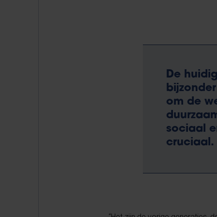
De huidi
bijzonder
om de we
duurzaam
sociaal e
cruciaal.
“Het zijn de vorige generaties