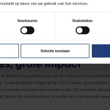
erzameld op basis van uw gebruik van hun services.
 zijn zelf jaren geleden als vluchteling in Athene toegekomen u
 te zetten voor hun lotgenoten en begonnen leegstaande gebouw
ds enkele jaren huren ze een groot stuk akkerland om samen met
Voorkeuren
Statistieken
. Ze verkopen hun producten ook op de markt, en baten een bio
oenten.
Selectie toestaan
ies, grote impact
 en Mohanna mag kleinschalig zijn en misschien weinig impactvol
g. Zowel de Refuge Village als de ZAD in Nantes zijn rechtstreek
en politieke systeem veroorzaken, maar zelf niet willen oploss
ijk zijn om de wereld leefbaar te houden voor de komende gener