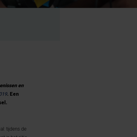
genissen en
2019
.
Een
sel.
l: tijdens de