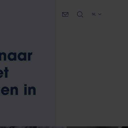
NL
 naar
et
en in