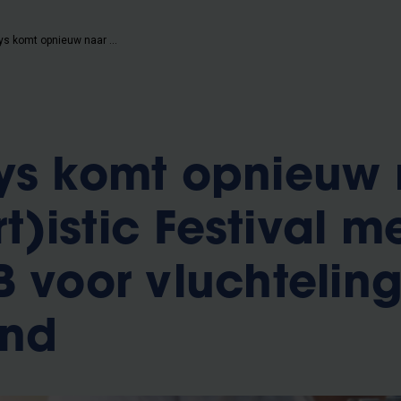
Frank Theys komt opnieuw naar Human(art)istic Festival met een Plan B voor vluchtelingen in Griekenland
ys komt opnieuw
)istic Festival m
B voor vluchteling
and