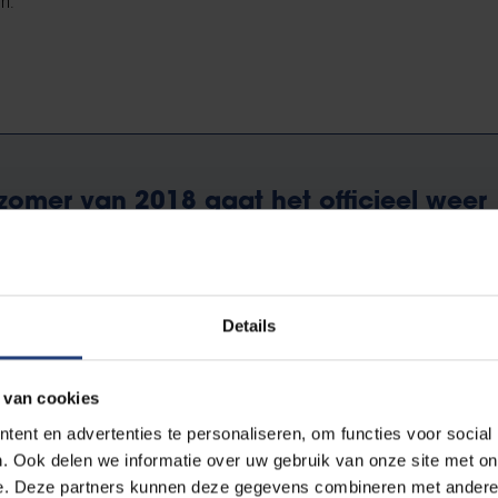
en.
zomer van 2018 gaat het officieel weer
 de crisis in Griekenland, maar in
heid is er weinig veranderd. Door de
dschap is alle noodhulp stilgevallen,
uatie van daklozen en vluchtelingen
Details
t de dag erger.
 van cookies
ent en advertenties te personaliseren, om functies voor social
. Ook delen we informatie over uw gebruik van onze site met on
e. Deze partners kunnen deze gegevens combineren met andere i