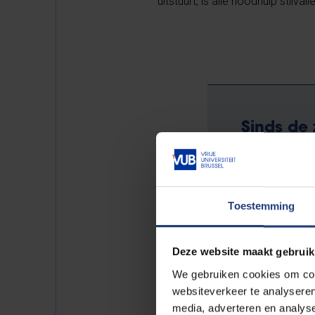
uitstuurt, is alle noodhulp stilvall
Sinds de 
beter met
werkelijk
hoera-boo
en de sit
Toestemming
wordt me
Deze website maakt gebruik
We gebruiken cookies om cont
websiteverkeer te analyseren
media, adverteren en analys