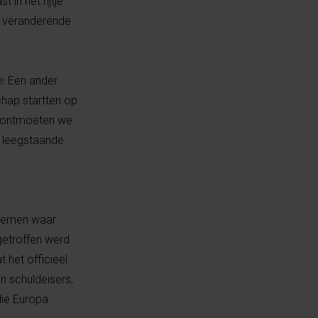
 in het rijtje
r veranderende
e.
Een
ander
chap startten op
ontmoeten we
 leegstaande
n nemen waar
getroffen werd
 het officieel
n schuldeisers,
die Europa