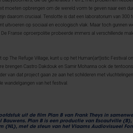
tiviteit moeten opbrengen om de wereld vorm te geven naar een 
zijn daarom cruciaal. Tenslotte is dat een laboratorium van 300
t uitvoeren op sociaal en ecologisch vlak. Maar toch gunnen we
” De Franse oproerpolitie probeerde immers al verschillende 
 op The Refuge Village, kunt u op het Human(art)istic Festival 
re brengen Castro Dakdouk en Samir Mohanna ook de tentoonst
ader van dat project gaan ze aan het schilderen met vluchtelinge
 de wandelgangen van het festival.
hoofdstuk uit de film Plan B van Frank Theys in samenw
Bauwens. Plan B is een productie van Escautville (B), 
m (NL), met de steun van het Vlaams Audiovisueel Fon