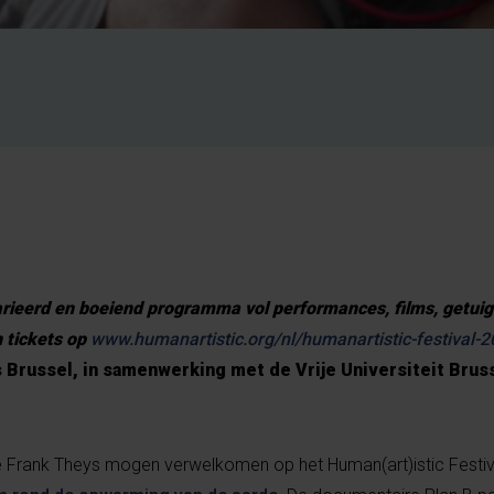
arieerd en boeiend programma vol performances, films, getui
 tickets op
www.humanartistic.org/nl/humanartistic-festival-
 Brussel, in samenwerking met de Vrije Universiteit Brus
we Frank Theys mogen verwelkomen op het Human(art)istic Festiva