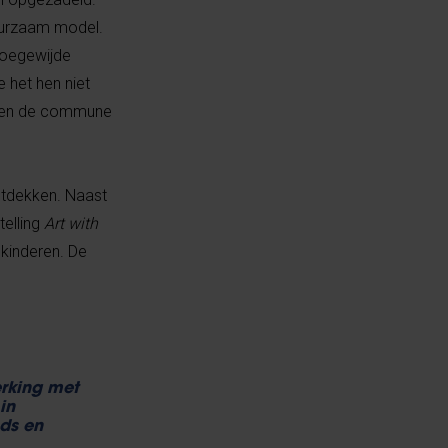
duurzaam model.
 toegewijde
 het hen niet
malen de commune
ontdekken. Naast
elling
Art with
nkinderen. De
erking met
in
ds en