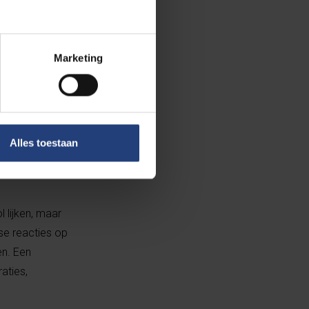
it Syrië en
en te kraken om
 de andere
Marketing
logische
Alles toestaan
 lijken, maar
se reacties op
en. Een
aties,