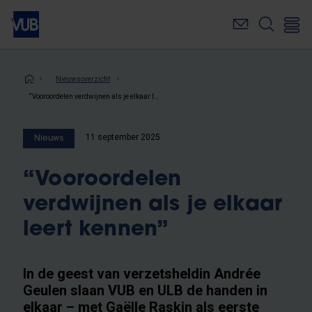
Overslaan
en
naar
de
inhoud
Kruimelpad
Nieuwsoverzicht
gaan
“Vooroordelen verdwijnen als je elkaar leert kennen”
11 september 2025
Nieuws
“Vooroordelen
verdwijnen als je elkaar
leert kennen”
In de geest van verzetsheldin Andrée
Geulen slaan VUB en ULB de handen in
elkaar – met Gaëlle Raskin als eerste