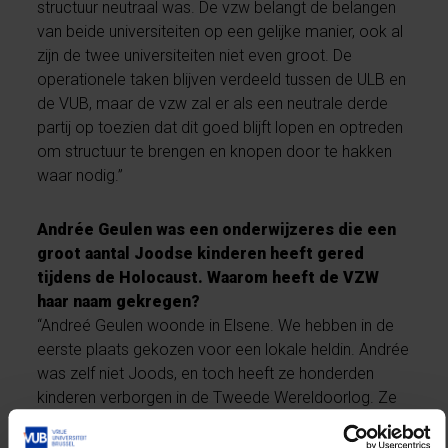
structuur neutraal was. De vzw belangt de belangen
van beide universiteiten op een gelijke manier, ook al
zijn de twee universiteiten niet even groot. De
operationele taken blijven verdeeld tussen de ULB en
de VUB, maar de vzw zal er als een neutrale derde
partij op toezien dat dit goed blijft lopen en optreden
om structuur te brengen en knopen door te hakken
waar nodig.”
Andrée Geulen was een onderwijzeres die een
groot aantal Joodse kinderen heeft gered
tijdens de Holocaust. Waarom heeft de VZW
haar naam gekregen?
“Andreé Geulen woonde in Elsene. We hebben in de
eerste plaats gekozen voor een lokale heldin. Andrée
was zelf niet Joods, en toch heeft ze honderden
kinderen verborgen in de Tweede Wereldoorlog. Ze
deed met andere woorden wat juist was zonder te
oordelen en zonder culturele grenzen. Dat is in lijn