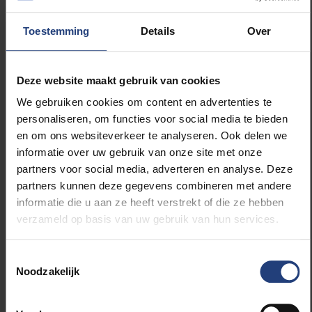
met de filosofie van de ULB en de VUB. Maar ook
Toestemming
Details
Over
Andrée heeft dit kunnen doen omdat ze erin
geslaagd is om over verschillende
verzetsorganisaties heen dingen in beweging te
Deze website maakt gebruik van cookies
brengen. Ook hier is er een belangrijke link. Wanneer
we onze verschillen aanvaarden en samenwerken,
We gebruiken cookies om content en advertenties te
kunnen we een veel grotere impact hebben. Tussen
personaliseren, om functies voor social media te bieden
de Vlaams- en Franstalige kant van België zijn er
en om ons websiteverkeer te analyseren. Ook delen we
immers ook veel barrières, op vlak van taal, cultuur,
informatie over uw gebruik van onze site met onze
maar ook op vlak van de wet. De VUB hangt af van
partners voor social media, adverteren en analyse. Deze
het Vlaamse decreet, de ULB van het Waalse. Er zijn
partners kunnen deze gegevens combineren met andere
heel wat verschillen die moeten worden overbrugd
informatie die u aan ze heeft verstrekt of die ze hebben
om te kunnen samenwerken. En dat zullen we dus
verzameld op basis van uw gebruik van hun services.
ook gaan doen: bruggen bouwen tussen beide
universiteiten.”
Toestemmingsselectie
Noodzakelijk
“Andrée Geulen deed wat
juist was, zonder grenzen. Dat