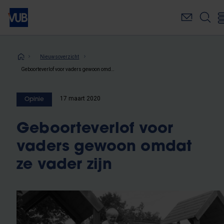
Overslaan
en
naar
de
inhoud
Kruimelpad
Nieuwsoverzicht
gaan
Geboorteverlof voor vaders gewoon omdat ze vader zijn
17 maart 2020
Opinie
Geboorteverlof voor
vaders gewoon omdat
ze vader zijn