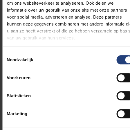
om ons websiteverkeer te analyseren. Ook delen we
Als corporatistische
informatie over uw gebruik van onze site met onze partners
verzorgingsstaat gaat
voor social media, adverteren en analyse. Deze partners
België prat op een hoog
kunnen deze gegevens combineren met andere informatie di
voorzieningsniveau van
gezondheidszorg,
u aan ze heeft verstrekt of die ze hebben verzameld op basi
onderwijs, sociale
van uw gebruik van hun services.
zekerheid en
verlofstelsels… behalve
Toestemmingsselectie
wat betreft het
Noodzakelijk
geboorteverlof. Daarmee
scoort België onder het
Europees gemiddelde.
Voorkeuren
Bovendien is de
toekenning van het recht
op geboorteverlof
Statistieken
selectief: zelfstandigen
hebben hier geen enkel
recht op.
De petitie van de
Marketing
Vrouwenraad en De
Gezinsbond
voor langer
wettelijk geboorteverlof,