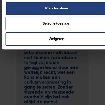
ook voor zelfstandigen en
Alles toestaan
zonder inkomensverlies,
komt dan ook niet
onverwacht. Een petitie
die ik twee keer zal
Selectie toestaan
onderschrijven. Eerst
onderteken ik als
socioloog omdat ik weet
Weigeren
dat vaders de sociale
(mannelijke)
arbeidsnorm individueel
niet kunnen veranderen
terwijl ze, indien
geruggesteund door een
wettelijk recht, wel een
kans maken een
cultuurverandering in
gang te zetten. Zonder
sturende en steunende
overheid zijn het ook
altijd de meest