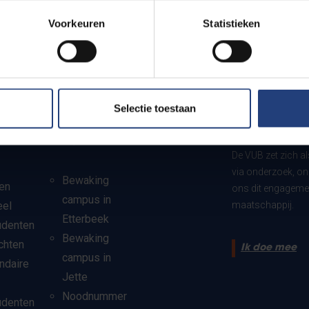
Voorkeuren
Statistieken
?
Selectie toestaan
Bewaking en
Steun VUB
noodnummers
De VUB zet zich a
via onderzoek, on
Bewaking
en
ons dit engagemen
campus in
eel
maatschappij.
Etterbeek
udenten
Bewaking
chten
Ik doe mee
campus in
ndaire
Jette
Noodnummer
udenten