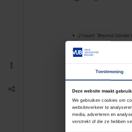
2 maart: “Beyond Gender Q
3 maart: “On Posthumanism
8 maart: “A black feminist
9 maart: “MdM-lecture” By
10 maart: “Women in Res
Toestemming
11 maart: Black History Mo
12 maart: Guest Lecture T
Deze website maakt gebruik
12 maart: Student Training
We gebruiken cookies om cont
13 maart: Food for Though
websiteverkeer te analyseren
13 maart: Dementiezorg in
media, adverteren en analys
verstrekt of die ze hebben v