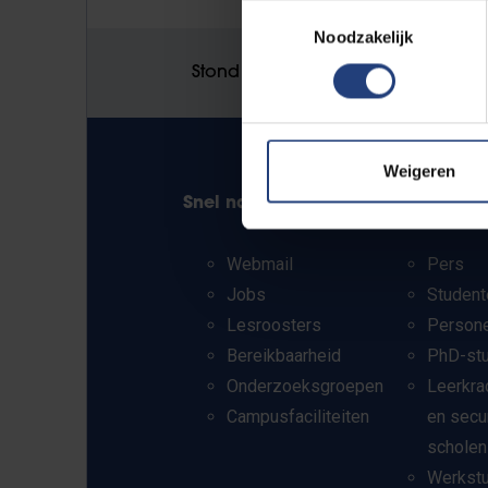
Toestemmingsselectie
Noodzakelijk
Stond er een fout op deze pagina
Weigeren
Snel naar
Info voor
Webmail
Pers
Jobs
Student
Lesroosters
Person
Bereikbaarheid
PhD-st
Onderzoeksgroepen
Leerkra
Campusfaciliteiten
en secu
scholen
Werkst