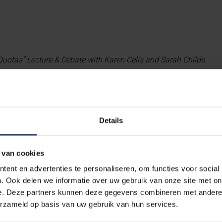
uotas” Lecture & Debate with Karen Celis and Sarah Childs
” Lecture by Rossi Braidotti
 interpretation” Lecture by Minna Salami
 David Paternotte “Rethinking Anti-Gender Campaigns”
earch Speak Up”
Details
nth in Belgium: The racial origins of fat phobia
anja Vuckovic Juros
 van cookies
 : Act against sexual harassment: bystander intervention trainin
ent en advertenties te personaliseren, om functies voor social
t “The equality action plan”
. Ook delen we informatie over uw gebruik van onze site met on
 diversiteit met Anne Claeys
e. Deze partners kunnen deze gegevens combineren met andere i
erzameld op basis van uw gebruik van hun services.