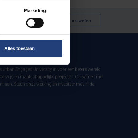
Marketing
Laat het ons weten
Alles toestaan
ls Urban Engaged University in voor een betere wereld
derwijs en maatschappelijke projecten. Ga samen met
t aan. Steun onze werking en investeer mee in de