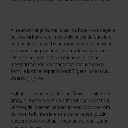
Al eeuwen hangt de mens aan de lippen van diegene
van wie hij kan leren. In de wiskunde is de oudste en
bekendste lesgever Pythagoras. Iedereen herinnert
zich zijn stelling, maar velen vergeten waarvoor de
le!ers staan. 'Iets met een driehoek', klinkt het
meestal nog net. Gevraagd naar het nut van de
formule luidt het topantwoord: 'Ergens in de bouw
waarschijnlijk wel.'
Pythagoras was een echte cultfiguur. Hij hulde zich
graag in mysterie, wat de aantrekkingskracht nog
verhoogde. Mensen hadden er veel voor over om
van hem te kunnen leren en toe te treden tot zijn
obscure broederschap - wees gerust, daar zaten
ook vrouwen in.