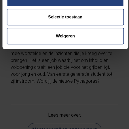
het beroep: een leerkracht vertelt, bezielt, stelt je
vragen, kruipt in je hoofd, neemt je in het donker mee
met je manke redenering en begeleidt je zo naar de
Selectie toestaan
uitgang die je zelf niet zou hebben gevonden.
Weigeren
Lesgeven is het maximaliseren van de aha-
momenten bij de leerlingen door te tonen waar je zelf
mee worstelde en de inzichten die je kreeg over te
brengen. Het is een job waarbij het om inhoud en
voldoening draait, een job die voor het grijpen ligt,
voor jong en oud. Van eerste generatie student tot
zij-instroom. Word jij de nieuwe Pythagoras?
Lees meer over: