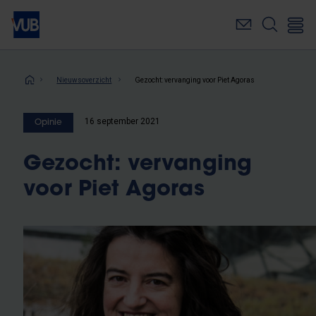
Overslaan
en
naar
de
inhoud
Kruimelpad
Nieuwsoverzicht
Gezocht: vervanging voor Piet Agoras
gaan
16 september 2021
Opinie
Gezocht: vervanging
voor Piet Agoras