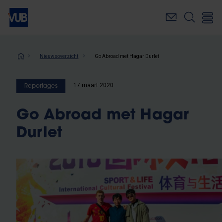
Overslaan
en
naar
de
inhoud
Kruimelpad
Nieuwsoverzicht
Go Abroad met Hagar Durlet
gaan
17 maart 2020
Reportages
Go Abroad met Hagar
Durlet