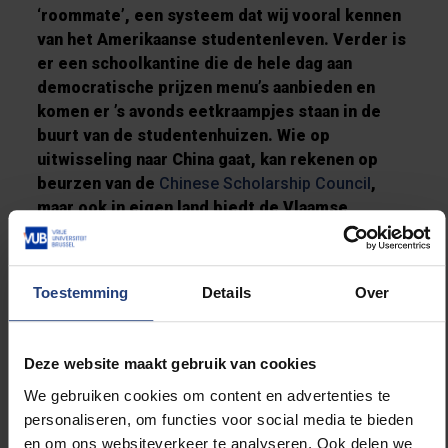
‘roommate’, een systeem dat wij vooral kennen
van het Amerikaanse studentenleven. Verder is
er een schoolkantine die de hele dag aan
democratische prijzen menu’s aanbieden en
komen er ’s avonds eetkraampjes staan in de
buurt van de studentenhuizen. Wie op
uitwisseling naar China gaat, kan rekenen op
beurzen van de
Chinese Scholarship Council
,
maar ook in eigen land biedt de Vlaamse
overheid
Generieke Beurs
aan. Iets wat Hagar zal
bijblijven na zijn uitwisseling, is dat China op
veel vlakken verder staat dan het westen en
Toestemming
Details
Over
Chinezen enorm vriendelijk zijn.
Klik hier voor meer info over
Go Abroad
.
Deze website maakt gebruik van cookies
We gebruiken cookies om content en advertenties te
personaliseren, om functies voor social media te bieden
en om ons websiteverkeer te analyseren. Ook delen we