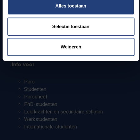
Alles toestaan
Webmail
Jobs
Lesroosters
Selectie toestaan
Bereikbaarheid
Onderzoeksgroepen
Weigeren
Campusfaciliteiten
Info voor
Pers
Studenten
Personeel
PhD-studenten
Leerkrachten en secundaire scholen
Werkstudenten
Internationale studenten