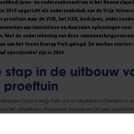
techbedrijven- en onderzoekscentrum in het Researchpark 
n 2019 opgericht als onderzoekshub van de Vrije Universi
ls proeftuin waar de VUB, het UZB, bedrijven, onderzoeki
menwerken aan innovatieve en duurzame oplossingen voor
en. Met de ondertekening van deze samenwerkingsovere
uw van het Green Energy Park gelegd. De werken starten i
al operationeel zijn in 2024.
 stap in de uitbouw v
 proeftuin
rtekenden Green Energy Park vzw en Meetdistrict (Ghelamco) e
 het ontwikkelen, financieren, bouwen en (30 jaar) exploitere
ch onderzoekscentrum.