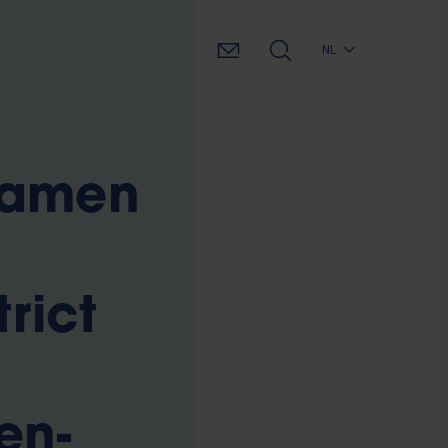
NL
samen
rict
en-