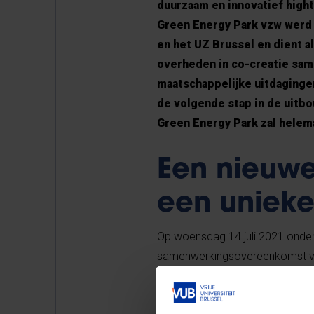
duurzaam en innovatief high
Green Energy Park vzw werd i
en het UZ Brussel en dient a
overheden in co-creatie sa
maatschappelijke uitdaging
de volgende stap in de uitbo
Green Energy Park zal helema
Een nieuwe
een unieke
Op woensdag 14 juli 2021 onde
samenwerkingsovereenkomst voor
duurzaam en innovatief highte