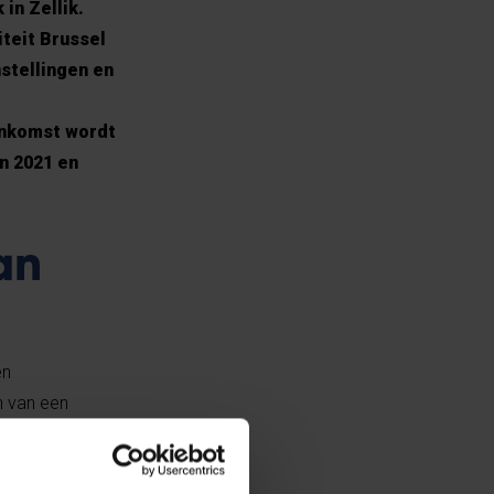
in Zellik.
teit Brussel
nstellingen en
enkomst wordt
n 2021 en
an
en
n van een