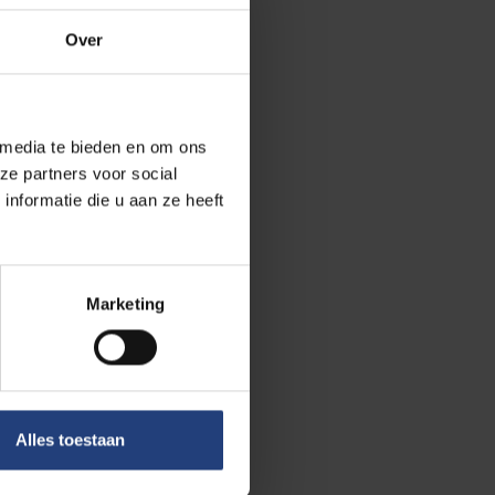
Green Energy
n te pakken:
Over
eit.”.
m², verdeeld
 media te bieden en om ons
verticaal, CO2-
ze partners voor social
el labo &
nformatie die u aan ze heeft
gen en
everd, een
n kennis kunnen
Marketing
bouwen zullen
imuleren welke
Alles toestaan