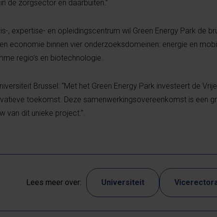
 in de zorgsector en daarbuiten.”
is-, expertise- en opleidingscentrum wil Green Energy Park de b
en economie binnen vier onderzoeksdomeinen: energie en mobilit
mme regio’s en biotechnologie.
iversiteit Brussel: “Met het Green Energy Park investeert de Vrije 
novatieve toekomst. Deze samenwerkingsovereenkomst is een gr
 van dit unieke project.”.
Lees meer over:
Universiteit
Vicerectora