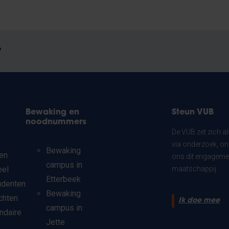
?
Bewaking en
Steun VUB
noodnummers
De VUB zet zich a
via onderzoek, on
Bewaking
en
ons dit engagemen
campus in
eel
maatschappij.
Etterbeek
udenten
Bewaking
chten
Ik doe mee
campus in
ndaire
Jette