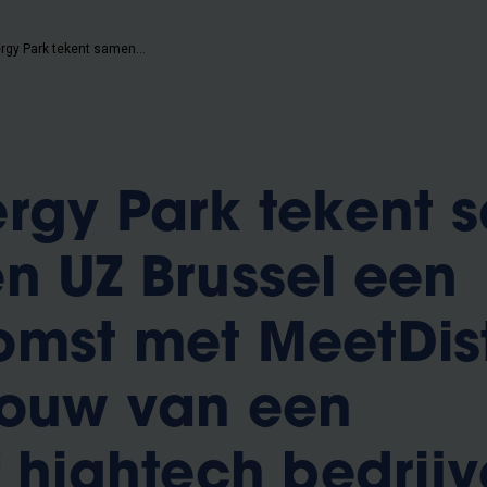
Green Energy Park tekent samen met VUB en UZ Brussel een overeenkomst met MeetDistrict voor de bouw van een innovatief hightech bedrijven- en onderzoekscentrum.
rgy Park tekent 
n UZ Brussel een
mst met MeetDist
bouw van een
f hightech bedrijv