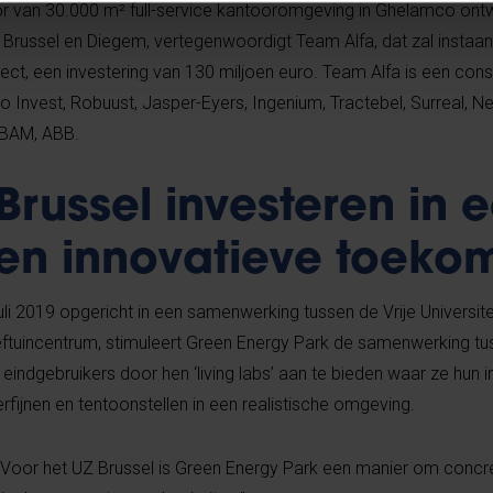
ator van 30.000 m² full-service kantooromgeving in Ghelamco ont
 Brussel en Diegem, vertegenwoordigt Team Alfa, dat zal instaa
ject, een investering van 130 miljoen euro. Team Alfa is een con
o Invest, Robuust, Jasper-Eyers, Ingenium, Tractebel, Surreal, N
 BAM, ABB.
Brussel investeren in 
en innovatieve toeko
li 2019 opgericht in een samenwerking tussen de Vrije Universite
eftuincentrum, stimuleert Green Energy Park de samenwerking tus
 eindgebruikers door hen ‘living labs’ aan te bieden waar ze hun 
rfijnen en tentoonstellen in een realistische omgeving.
Voor het UZ Brussel is Green Energy Park een manier om concr