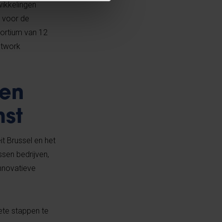
wikkelingen
n voor de
sortium van 12
etwork
een
mst
it Brussel en het
sen bedrijven,
innovatieve
ete stappen te