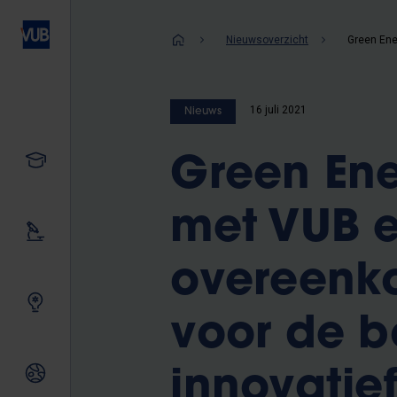
Overslaan
en
Kruimelpad
Nieuwsoverzicht
naar
de
inhoud
16 juli 2021
Nieuws
gaan
Studeren
Green Ene
met VUB e
Ons onderzoek
overeenko
Samen innoveren
voor de 
Internationale relaties
innovatie