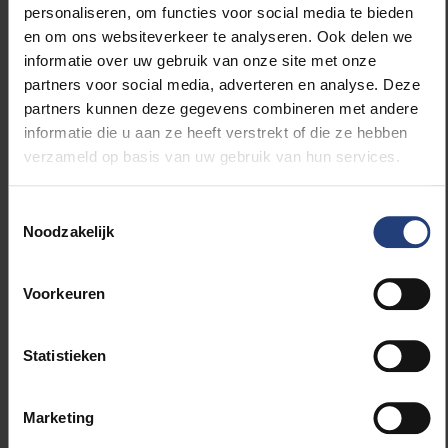
ervoor te zorgen dat NbS alle leden van de
personaliseren, om functies voor social media te bieden
gemeenschap ten goede komen. Door een holistisch
en om ons websiteverkeer te analyseren. Ook delen we
milieu-socio-economisch evaluatiekader voor NbS
informatie over uw gebruik van onze site met onze
te ontwikkelen en samen met lokale partners
partners voor social media, adverteren en analyse. Deze
stedelijke proeftuinen op te zetten, zal het project
partners kunnen deze gegevens combineren met andere
experimenteren met nieuwe benaderingen om
informatie die u aan ze heeft verstrekt of die ze hebben
inclusieve en rechtvaardige oplossingen te creëren
verzameld op basis van uw gebruik van hun services.
voor de uitdagingen van klimaatverandering.
Toestemmingsselectie
Ga voor meer informatie naar
https://green-inc.eu/
Noodzakelijk
en
https://www.vubtechtransfer.be/green-inc
Voorkeuren
Statistieken
Lees meer over:
Marketing
Internationaal