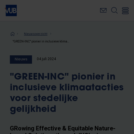
Overslaan
en
naar
de
inhoud
Kruimelpad
Nieuwsoverzicht
gaan
"GREEN-INC" pionier in inclusieve klimaatacties voor stedelijke gelijkheid
04 juli 2024
Nieuws
"GREEN-INC" pionier in
inclusieve klimaatacties
voor stedelijke
gelijkheid
GRowing Effective & Equitable Nature-