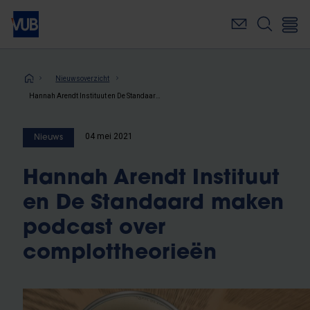
Overslaan
en
naar
de
inhoud
Kruimelpad
Nieuwsoverzicht
gaan
Hannah Arendt Instituut en De Standaard maken podcast over complottheorieën
04 mei 2021
Nieuws
Hannah Arendt Instituut
en De Standaard maken
podcast over
complottheorieën