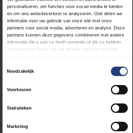
sociale media bij de verspreiding van
personaliseren, om functies voor social media te bieden
complottheorieën.
en om ons websiteverkeer te analyseren. Ook delen we
informatie over uw gebruik van onze site met onze
Aflevering 1: iedereen kan een complotdenker
partners voor social media, adverteren en analyse. Deze
zijn
partners kunnen deze gegevens combineren met andere
informatie die u aan ze heeft verstrekt of die ze hebben
Is complotdenken een nieuw fenomeen? Het
verzameld op basis van uw gebruik van hun services.
antwoord is neen. Meer zelfs: het is eeuwenoud.
De coronacrisis heeft mensen wel vatbaarder
Toestemmingsselectie
gemaakt voor complottheorieën. Bij onverwachte
Noodzakelijk
gebeurtenissen gaan mensen snel op zoek naar
antwoorden om controle te krijgen over de situatie.
Voorkeuren
Complotdenken lijkt dan plots binnen handbereik te
liggen... Beluister hier
de eerste aflevering
.
Statistieken
Meer info over het Hannah Arendt Instituut:
klik hier
.
Marketing