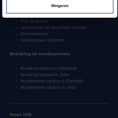
Pers
Weigeren
Studenten
Personeel
PhD-studenten
Leerkrachten en secundaire scholen
Werkstudenten
Internationale studenten
Bewaking en noodnummers
Bewaking campus in Etterbeek
Bewaking campus in Jette
Noodnummer campus in Etterbeek
Noodnummer campus in Jette
Steun VUB