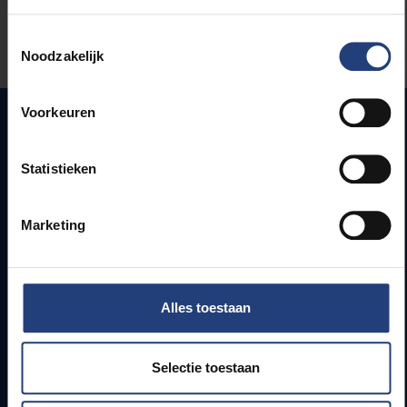
Stond er een fout op deze pagina?
Toestemmingsselectie
Laat het ons weten
Noodzakelijk
Voorkeuren
Snel naar
Statistieken
Webmail
Marketing
Jobs
Lesroosters
Bereikbaarheid
Onderzoeksgroepen
Alles toestaan
Campusfaciliteiten
Info voor
Selectie toestaan