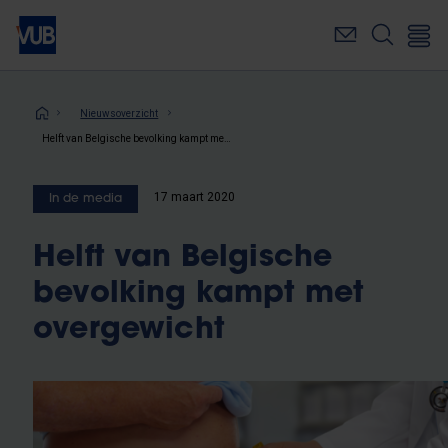
Overslaan
en
naar
de
inhoud
Kruimelpad
Nieuwsoverzicht
gaan
Helft van Belgische bevolking kampt met overgewicht
17 maart 2020
In de media
Helft van Belgische
bevolking kampt met
overgewicht