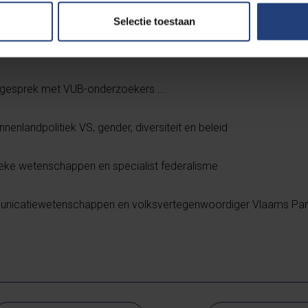
ook op ons eigen kiessysteem. Hoe wordt ons stemgedrag beïn
Selectie toestaan
eten we naar een nieuwe vorm van democratie? Dit, en een he
eze Science Bar Brussel.
 gesprek met VUB-onderzoekers ...
binnenlandpolitiek VS, gender, diversiteit en beleid
tieke wetenschappen en specialist federalisme
unicatiewetenschappen en volksvertegenwoordiger Vlaams Par