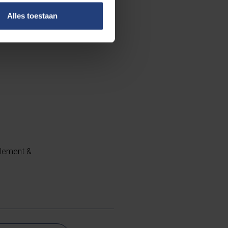
vloed? Waarom
Alles toestaan
leboel andere
lement &