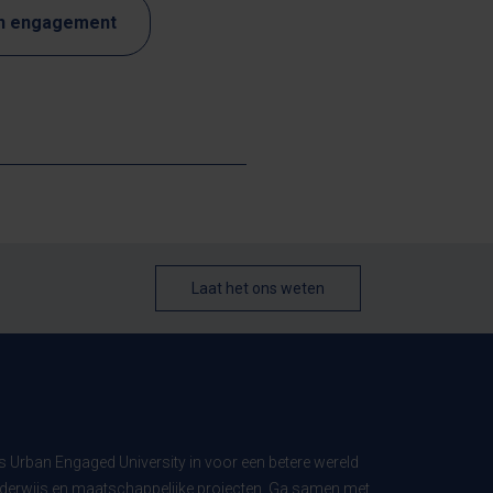
en engagement
Laat het ons weten
ls Urban Engaged University in voor een betere wereld
derwijs en maatschappelijke projecten. Ga samen met