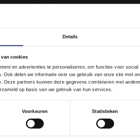
om/embed/_Hnizv84cuA?
HQOALwliR3t6SbKqoz7z
Details
tEveryVote
eën en virussen, migratie in Brussel en het Higgs-Boson deeltje: e
 van cookies
 Brussel aan bod komen. Zo’n paar keer per jaar nodigt
Wtnsch
ent en advertenties te personaliseren, om functies voor social
happelijke expertise te praten. Van Lieven Scheire tot Sven Pic
. Ook delen we informatie over uw gebruik van onze site met on
e. Deze partners kunnen deze gegevens combineren met andere i
 landschap van de wetenschap!
erzameld op basis van uw gebruik van hun services.
eest -
#coronasucks
- maar onze digitale knowhow is nu beter d
 gewoonte opnieuw onderzoekers en spelers uit het maatschapp
Voorkeuren
Statistieken
niet op café, maar wel - met een pint - in je eigen living!
rpen we niet alleen een blik op de afgelopen Amerikaanse