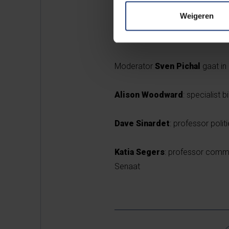
presidentsverkiezingen, maar 
Weigeren
stemmen we alsmaar minder? Mo
vragen, worden beantwoord in d
Moderator
Sven Pichal
gaat in
Alison Woodward
: specialist 
Dave Sinardet
: professor poli
Katia Segers
: professor comm
Senaat