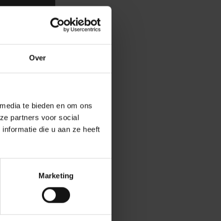
Over
en greep uit de
p
onderzoekers
 media te bieden en om ons
hal, onze
ze partners voor social
nformatie die u aan ze heeft
an ooit!
elijke veld uit
Marketing