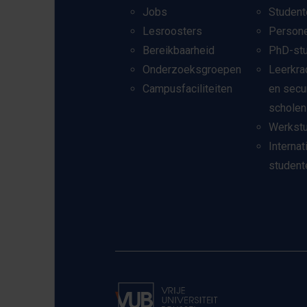
Jobs
Student
Lesroosters
Person
Bereikbaarheid
PhD-st
Onderzoeksgroepen
Leerkra
Campusfaciliteiten
en secu
scholen
Werkst
Internat
student