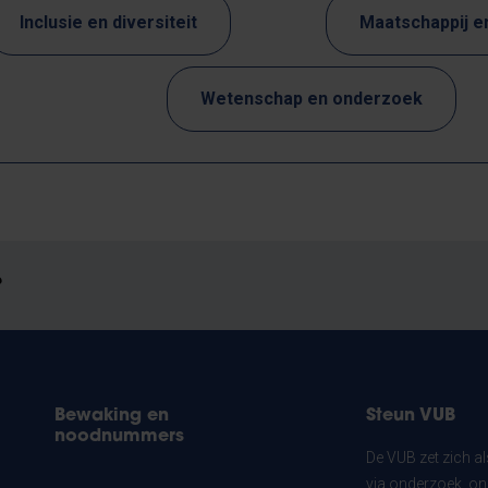
Inclusie en diversiteit
Maatschappij 
Wetenschap en onderzoek
?
Bewaking en
Steun VUB
noodnummers
De VUB zet zich a
via onderzoek, on