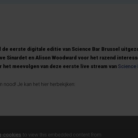
de eerste digitale editie van Science Bar Brussel uitgez
ave Sinardet en Alison Woodward voor het razend interess
r het meevolgen van deze eerste live stream van
Science 
 nood! Je kan het hier herbekijken:
g-cookies
to view this embedded content from