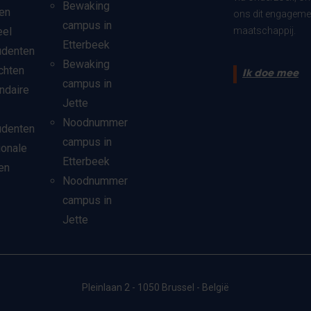
Bewaking
en
ons dit engagemen
campus in
eel
maatschappij.
Etterbeek
udenten
Bewaking
chten
Ik doe mee
campus in
ndaire
Jette
Noodnummer
udenten
campus in
ionale
Etterbeek
en
Noodnummer
campus in
Jette
Pleinlaan 2 - 1050 Brussel - België