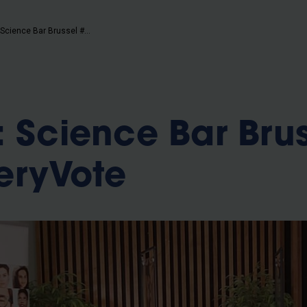
Herbekijk: Science Bar Brussel #CountEveryVote
: Science Bar Bru
eryVote