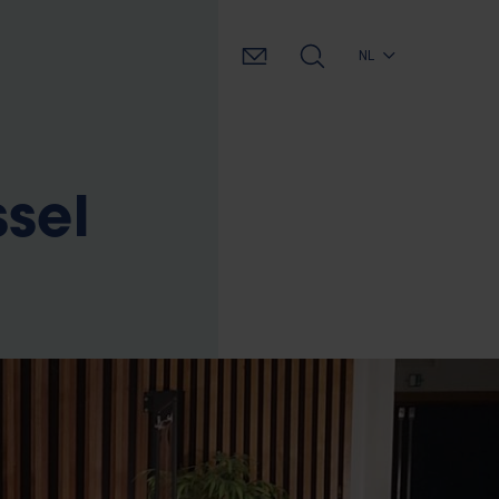
NL
ssel