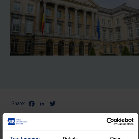
Share:
NULL
Toestemming
Details
Over