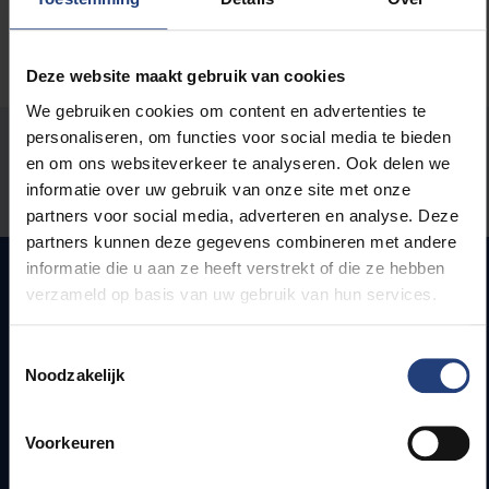
Deze website maakt gebruik van cookies
We gebruiken cookies om content en advertenties te
personaliseren, om functies voor social media te bieden
Stond er een fout op deze pagina?
en om ons websiteverkeer te analyseren. Ook delen we
informatie over uw gebruik van onze site met onze
Laat het ons weten
partners voor social media, adverteren en analyse. Deze
partners kunnen deze gegevens combineren met andere
informatie die u aan ze heeft verstrekt of die ze hebben
verzameld op basis van uw gebruik van hun services.
Snel naar
Toestemmingsselectie
Noodzakelijk
Webmail
Jobs
Lesroosters
Voorkeuren
Bereikbaarheid
Onderzoeksgroepen