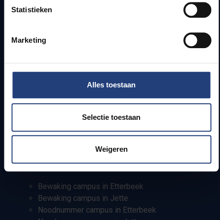
Statistieken
Campusfaciliteiten
Info voor
Marketing
Pers
Studenten
Alles toestaan
Personeel
PhD-studenten
Leerkrachten en secundaire scholen
Selectie toestaan
Werkstudenten
Internationale studenten
Weigeren
Bewaking en noodnummers
Bewaking campus in Etterbeek
Bewaking campus in Jette
Noodnummer campus in Etterbeek