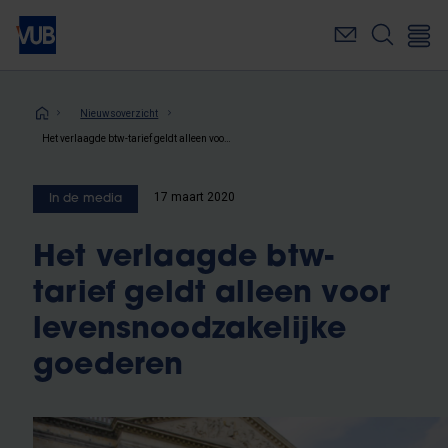
Overslaan
en
naar
de
inhoud
Kruimelpad
Nieuwsoverzicht
gaan
Het verlaagde btw-tarief geldt alleen voor levensnoodzakelijke goederen
17 maart 2020
In de media
Het verlaagde btw-
tarief geldt alleen voor
levensnoodzakelijke
goederen