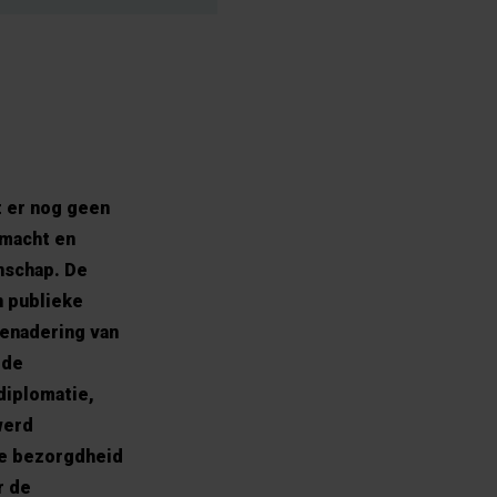
t er nog geen
 macht en
nschap. De
n publieke
benadering van
 de
diplomatie,
werd
de bezorgdheid
r de