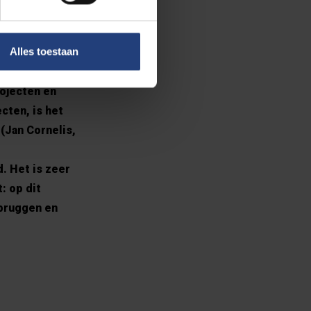
nfucius
esties als
Alles toestaan
men zullen
ojecten en
ten, is het
(Jan Cornelis,
. Het is zeer
: op dit
rbruggen en