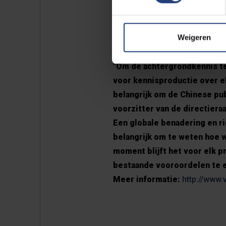
universiteit naleven.” (Xinn
instituut aan de VUB is een
Weigeren
zachte macht en economisch
worden in de strategische ag
"Om de achtergrondkennis te
voor kennisproductie over e
belangrijk om de Chinese pub
voorzitter van de directiera
Een globale benadering en ri
belangrijk om te weten hoe
moment blijft het voor elk p
bestaande vooroordelen te e
Meer informatie:
http://www.