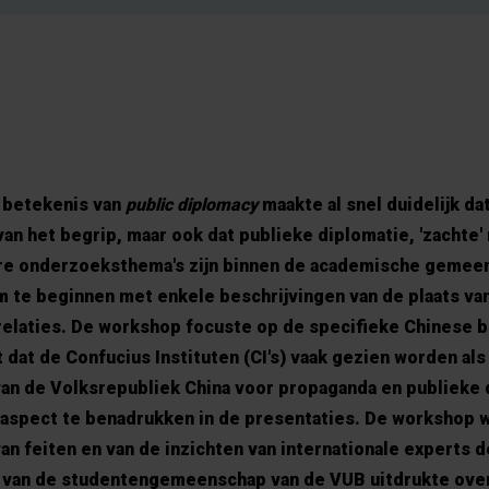
 betekenis van
public diplomacy
maakte al snel duidelijk da
van het begrip, maar ook dat publieke diplomatie, 'zachte'
ire onderzoeksthema's zijn binnen de academische gemee
m te beginnen met enkele beschrijvingen van de plaats va
 relaties. De workshop focuste op de specifieke Chinese 
 dat de Confucius Instituten (CI's) vaak gezien worden als
van de Volksrepubliek China voor propaganda en publieke 
aspect te benadrukken in de presentaties. De workshop 
n feiten en van de inzichten van internationale experts 
l van de studentengemeenschap van de VUB uitdrukte ove