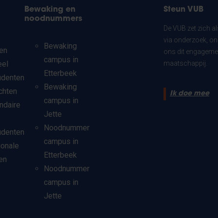
Bewaking en
Steun VUB
noodnummers
De VUB zet zich a
via onderzoek, on
Bewaking
en
ons dit engagemen
campus in
eel
maatschappij.
Etterbeek
udenten
Bewaking
chten
Ik doe mee
campus in
ndaire
Jette
Noodnummer
udenten
campus in
ionale
Etterbeek
en
Noodnummer
campus in
Jette