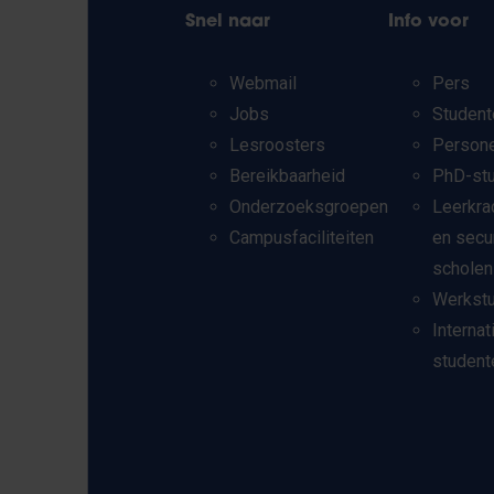
Snel naar
Info voor
Webmail
Pers
Jobs
Student
Lesroosters
Person
Bereikbaarheid
PhD-st
Onderzoeksgroepen
Leerkra
Campusfaciliteiten
en secu
scholen
Werkst
Internat
student