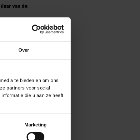
ilaar van de
ies te komen:
et
Confucius
aar wordt
Over
wijd netwerk.
 gemotiveerd
ijn
 media te bieden en om ons
ze partners voor social
l voldoen aan
nformatie die u aan ze heeft
 worden door
 fondsen
ent voor
Marketing
universitaire
kken