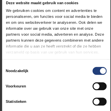
Deze website maakt gebruik van cookies
we nu al nadenken over de uitdagingen die ons
morgen te wachten staan."
We gebruiken cookies om content en advertenties te
personaliseren, om functies voor social media te bieden
en om ons websiteverkeer te analyseren. Ook delen we
Zal de invoering van 6G ook gevolgen hebben
informatie over uw gebruik van onze site met onze
voor onze privacy?
partners voor social media, adverteren en analyse. Deze
"Dat blijft een belangrijk aandachtspunt. Hoe slimmer
partners kunnen deze gegevens combineren met andere
een netwerk wordt, hoe meer gegevens het nodig
informatie die u aan ze heeft verstrekt of die ze hebben
heeft om beslissingen te nemen. Tegelijk willen
verzameld op basis van uw gebruik van hun services.
gebruikers niet voortdurend gevolgd worden. Zelfs
vandaag bevatten communicatiesystemen al veel
metadata. Wanneer AI-modellen steeds krachtiger
Toestemmingsselectie
Noodzakelijk
worden, kunnen ze ook uit metadata die op het
eerste gezicht onschuldig lijken patronen halen en
gegevens makkelijker aan elkaar koppelen. Daardoor
Voorkeuren
ontstaat het risico op tracking en profilering van
gebruikers.Daarom onderzoeken we onder meer
technieken zoals
zero-knowledge proofs
, waarmee
Statistieken
systemen kunnen aantonen dat ze aan bepaalde