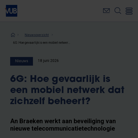
Overslaan
en
naar
de
inhoud
Kruimelpad
Nieuwsoverzicht
gaan
6G: Hoe gevaarlijk is een mobiel netwerk dat zichzelf beheert?
18 juni 2026
Nieuws
6G: Hoe gevaarlijk is
een mobiel netwerk dat
zichzelf beheert?
An Braeken werkt aan beveiliging van
nieuwe telecommunicatietechnologie