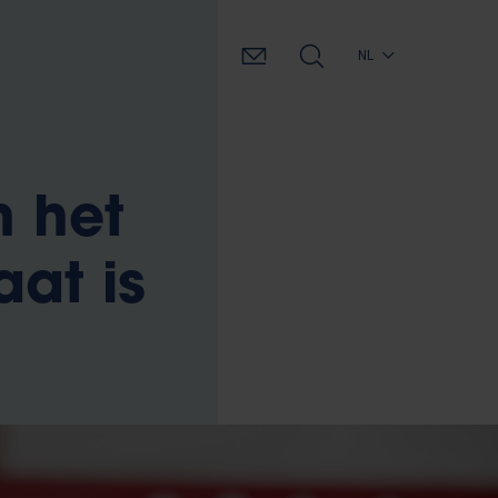
NL
n het
at is