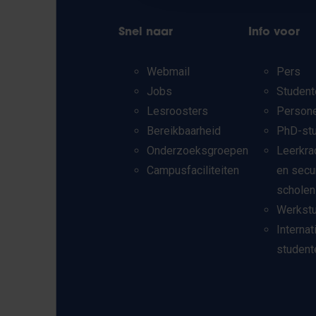
Snel naar
Info voor
Webmail
Pers
Jobs
Student
Lesroosters
Person
Bereikbaarheid
PhD-st
Onderzoeksgroepen
Leerkra
Campusfaciliteiten
en secu
scholen
Werkst
Internat
student