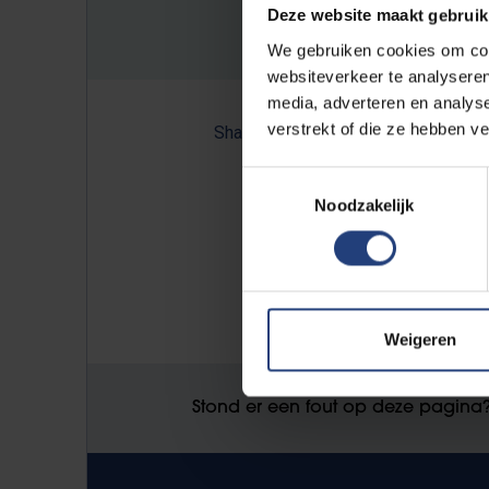
Deze website maakt gebruik
We gebruiken cookies om cont
websiteverkeer te analyseren
media, adverteren en analys
verstrekt of die ze hebben v
Share:
Toestemmingsselectie
Noodzakelijk
Lees ook:
'Het onderwijs hervormen begin
Weigeren
Stond er een fout op deze pagina