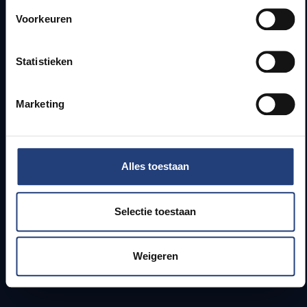
Voorkeuren
Webmail
Jobs
Lesroosters
Statistieken
Bereikbaarheid
Onderzoeksgroepen
Marketing
Campusfaciliteiten
Info voor
Alles toestaan
Pers
Studenten
Selectie toestaan
Personeel
PhD-studenten
Leerkrachten en secundaire scholen
Weigeren
Werkstudenten
Internationale studenten