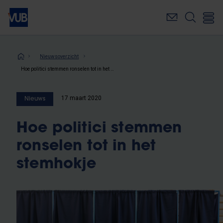
Overslaan
en
naar
de
inhoud
Kruimelpad
Nieuwsoverzicht
gaan
Hoe politici stemmen ronselen tot in het stemhokje
17 maart 2020
Nieuws
Hoe politici stemmen
ronselen tot in het
stemhokje