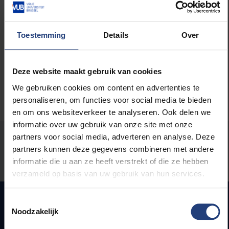
Lees meer over:
Toestemming
Details
Over
Maatschappij en engagement
Deze website maakt gebruik van cookies
We gebruiken cookies om content en advertenties te
personaliseren, om functies voor social media te bieden
en om ons websiteverkeer te analyseren. Ook delen we
informatie over uw gebruik van onze site met onze
partners voor social media, adverteren en analyse. Deze
Stond er een fout op deze pagina?
partners kunnen deze gegevens combineren met andere
informatie die u aan ze heeft verstrekt of die ze hebben
Laat het ons weten
verzameld op basis van uw gebruik van hun services.
Toestemmingsselectie
Noodzakelijk
Snel naar