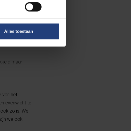
ogen om heel
 dan wel in: dat
Alles toestaan
ikkeld maar
 van het
een evenwicht te
 ook zo is. We
zijn we ook