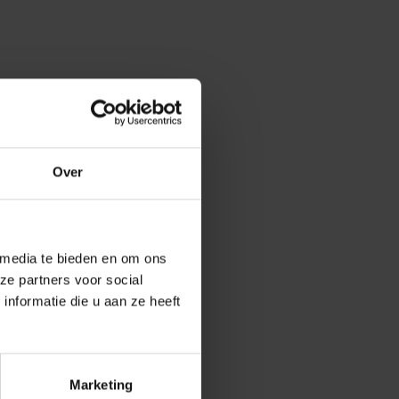
et zwemmen zien
met een goede
Over
n Eileen
r only in
 media te bieden en om ons
ze partners voor social
nformatie die u aan ze heeft
goed
e over het
Marketing