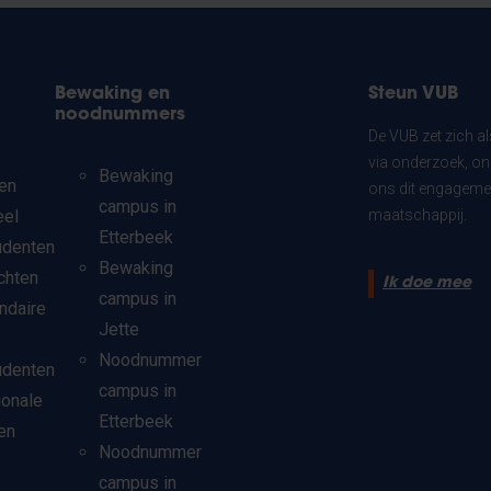
Bewaking en
Steun VUB
noodnummers
De VUB zet zich a
via onderzoek, on
Bewaking
en
ons dit engagemen
campus in
eel
maatschappij.
Etterbeek
udenten
Bewaking
chten
Ik doe mee
campus in
ndaire
Jette
Noodnummer
udenten
campus in
ionale
Etterbeek
en
Noodnummer
campus in