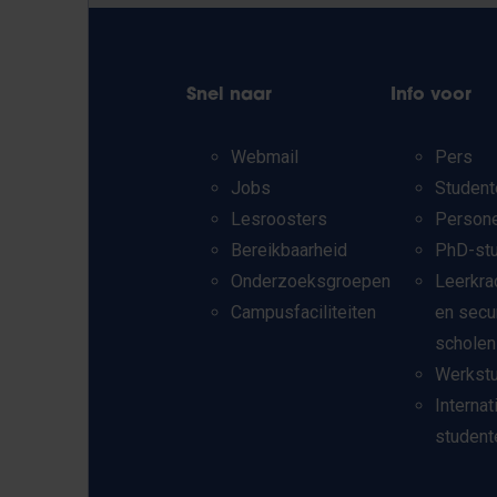
Snel naar
Info voor
Webmail
Pers
Jobs
Student
Lesroosters
Person
Bereikbaarheid
PhD-st
Onderzoeksgroepen
Leerkra
Campusfaciliteiten
en secu
scholen
Werkst
Internat
student