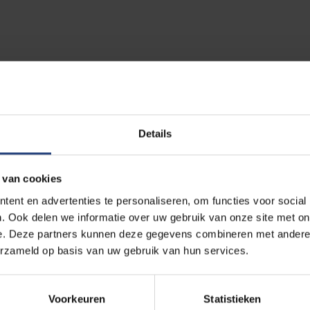
manier waarop wij het verschil kunnen maken. Bijvoorbeeld in h
ebben morfologisch een voordeel maar de kleine zwemmers 
es halen!
Details
en eigenzinnig pad van ontwikkeling. Om het met de woorden va
 van cookies
ath of motor development is a journey of discovery that is clea
ent en advertenties te personaliseren, om functies voor social
ht line.”
. Ook delen we informatie over uw gebruik van onze site met on
e. Deze partners kunnen deze gegevens combineren met andere i
erzameld op basis van uw gebruik van hun services.
unnen vergelijken met die van de wielrenner Peter Sagan, hij is 
 reflexen op de juiste momenten en na de prestatie een reflecti
Voorkeuren
Statistieken
jking met de motoriek van de VUB
(glimlacht)
.