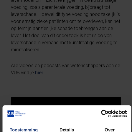
levermodel om inzicht te krijgen in hoe kunstmatige
voeding, zoals parenterale voeding, bijdraagt tot
leverschade. Hoewel dit type voeding noodzakelijk is
voor ernstig zieke patiënten om te overleven, kan het
op termijn aanzienlijke schade toebrengen aan de
lever. Het doel van dit onderzoek is het risico van
leverschade in verband met kunstmatige voeding te
minimaliseren.
Alle video's en podcasts van wetenschappers aan de
VUB vind je
hier
.
Toestemming
Details
Over