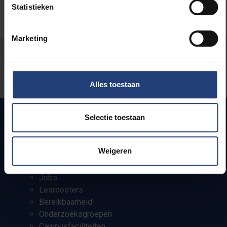
Statistieken
Marketing
Stond er een fout op deze pagina?
Laat het ons weten
Alles toestaan
Selectie toestaan
Snel naar
Weigeren
Webmail
Jobs
Lesroosters
Bereikbaarheid
Onderzoeksgroepen
Campusfaciliteiten