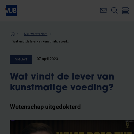
Overslaan
en
naar
de
inhoud
Kruimelpad
Nieuwsoverzicht
gaan
Wat vindt de lever van kunstmatige voeding?
07 april 2023
Nieuws
Wat vindt de lever van
kunstmatige voeding?
Wetenschap uitgedokterd