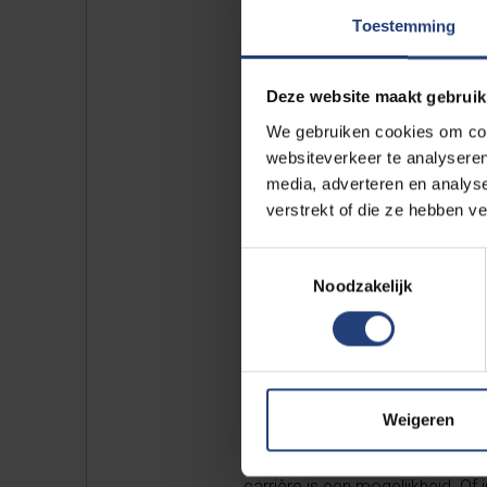
ga ik reiz
Toestemming
Deze website maakt gebruik
We gebruiken cookies om cont
“Hallo. Ik ben Roselien Pas. Ik 
websiteverkeer te analyseren
afgelegd. Toen ik achttien was 
media, adverteren en analys
Maar de eerste twee weken daar
verstrekt of die ze hebben v
dringen en in de aula moest je 
Toestemmingsselectie
ben ik naar de VUB gekomen. Dez
Noodzakelijk
makkelijker. Ik ben heel blij m
te doen: je opleiden tot een kri
de kans gekregen om mee de opl
Dat is heel plezant.
Weigeren
Ik ga absoluut geen praktijk als
carrière is een mogelijkheid. O