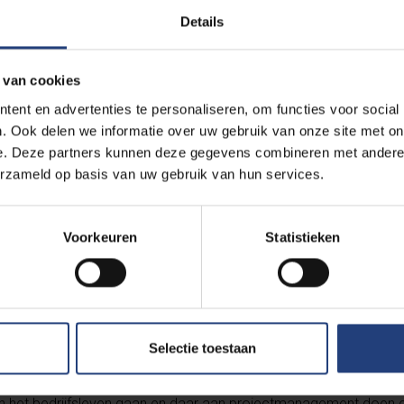
en.
Details
 van cookies
ent en advertenties te personaliseren, om functies voor social
heb aan de VUB kinesitherapie gestudeerd en ik heb net mijn doct
. Ook delen we informatie over uw gebruik van onze site met on
en een universiteit moest kiezen was ik eerst ingeschreven aan 
e. Deze partners kunnen deze gegevens combineren met andere i
 vielen zo hard tegen! We waren met wel vijfhonderd studenten.
erzameld op basis van uw gebruik van hun services.
op de trappen zitten om de lessen te kunnen volgen. Dat was niet
e universiteit is kleiner en daardoor is het contact met de doc
Voorkeuren
Statistieken
et de keuze die ik gemaakt heb. Bovendien doet de VUB ook echt 
tisch mens, tot een kritische wetenschapper. Dat heb ik altijd gem
eiding kinesitherapie te hervormen. Je maakt dus snel deel uit
Selectie toestaan
 kinesist beginnen, maar voor de rest laat ik alle opties open. E
f in het bedrijfsleven gaan en daar aan projectmanagement doen