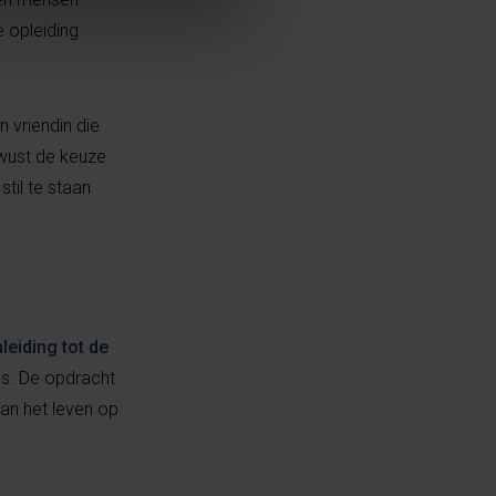
 opleiding
 vriendin die
ewust de keuze
til te staan
nleiding tot de
s. De opdracht
an het leven op