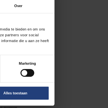
Over
 media te bieden en om ons
oraatsthesis
ze partners voor social
de KULeuven.
nformatie die u aan ze heeft
 Het was er
s voor mij. Toen
enten veel
Marketing
wel wat ze zegt
erkt. Ik heb ook
 van het team.
Alles toestaan
en academische
 en mensen