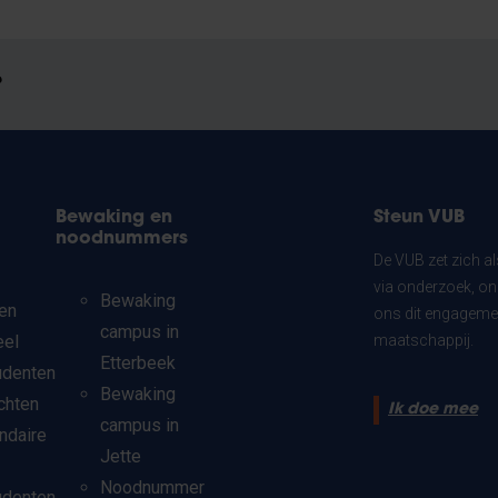
?
Bewaking en
Steun VUB
noodnummers
De VUB zet zich a
via onderzoek, on
Bewaking
en
ons dit engagemen
campus in
eel
maatschappij.
Etterbeek
udenten
Bewaking
chten
Ik doe mee
campus in
ndaire
Jette
Noodnummer
udenten