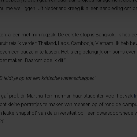
u me wel liggen. Uit Nederland kreeg ik al een aanbieding om de
: alleen met mijn rugzak. De eerste stop is Bangkok. Ik heb een
ruit reis ik verder: Thailand, Laos, Cambodja, Vietnam. Ik heb b
en een pauze in te lassen. Het is erg belangrijk om soms even s
oet maken. Daarom doe ik dit.”
 leidt je op tot een kritische wetenschapper.’
B gaf prof. dr. Martina Temmerman haar studenten voor het vak
I
ht kleine portretjes te maken van mensen op of rond de campu
 leuke ‘snapshot’ van de universiteit op - een dwarsdoorsnede v
20.