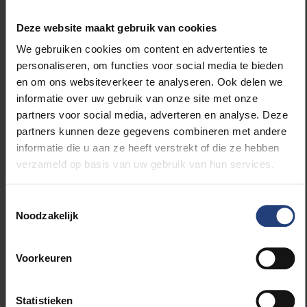
Deze website maakt gebruik van cookies
Mara De Belder
- 29e plaats
We gebruiken cookies om content en advertenties te
personaliseren, om functies voor social media te bieden
Vlaams Parlement
en om ons websiteverkeer te analyseren. Ook delen we
Antwerpen:
informatie over uw gebruik van onze site met onze
partners voor social media, adverteren en analyse. Deze
"Ik hoop dat de politiek binnen 5 jaar terug in functie
partners kunnen deze gegevens combineren met andere
van het volk staat en niet meer van de grote
informatie die u aan ze heeft verstrekt of die ze hebben
bedrijven of de rijkste 1%. Ik hoop dat er tegen dan
verzameld op basis van uw gebruik van hun services.
aan politiek gedaan wordt met de mensen in plaats
van voor de mensen, en dat partijen zich ook écht
Toestemmingsselectie
aan hun beloftes houden. Ik hoop dat er dan niet
Noodzakelijk
alleen naar de mensen wordt geluisterd wanneer de
verkiezingen in aantocht zijn, maar dag in, dag uit.
Voorkeuren
Bovenal hoop ik dat het volk gaat blijven op straat
komen en zich gaat blijven engageren. Dat is oh zo
belangrijk voor onze democratie."
Statistieken