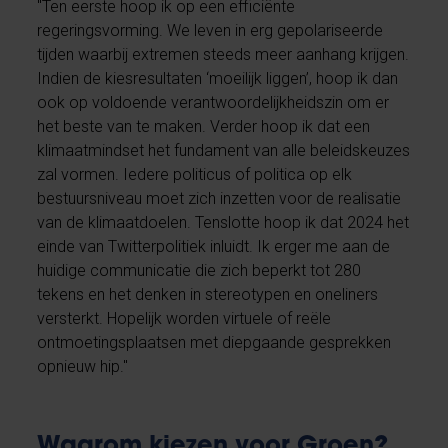
"Ten eerste hoop ik op een efficiënte
regeringsvorming. We leven in erg gepolariseerde
tijden waarbij extremen steeds meer aanhang krijgen.
Indien de kiesresultaten ‘moeilijk liggen’, hoop ik dan
ook op voldoende verantwoordelijkheidszin om er
het beste van te maken. Verder hoop ik dat een
klimaatmindset het fundament van alle beleidskeuzes
zal vormen. Iedere politicus of politica op elk
bestuursniveau moet zich inzetten voor de realisatie
van de klimaatdoelen. Tenslotte hoop ik dat 2024 het
einde van Twitterpolitiek inluidt. Ik erger me aan de
huidige communicatie die zich beperkt tot 280
tekens en het denken in stereotypen en oneliners
versterkt. Hopelijk worden virtuele of reële
ontmoetingsplaatsen met diepgaande gesprekken
opnieuw hip."
Waarom kiezen voor Groen?