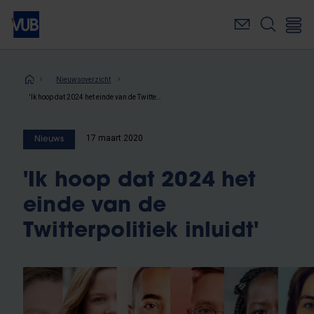
Overslaan
en
naar
de
inhoud
Kruimelpad
Nieuwsoverzicht
gaan
'Ik hoop dat 2024 het einde van de Twitterpolitiek inluidt'
17 maart 2020
Nieuws
'Ik hoop dat 2024 het
einde van de
Twitterpolitiek inluidt'