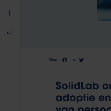
Share:
SolidLab o
adoptie e
van persoo