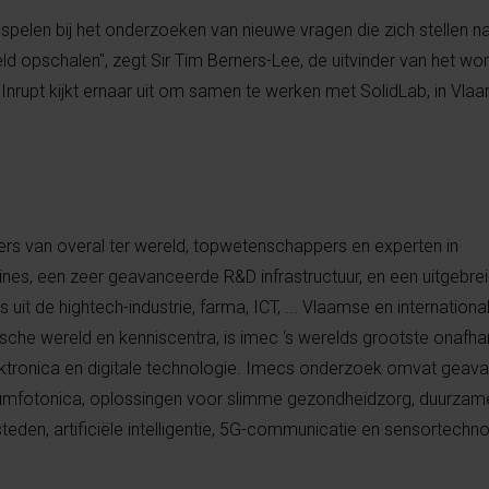
l spelen bij het onderzoeken van nieuwe vragen die zich stellen 
 opschalen", zegt Sir Tim Berners-Lee, de uitvinder van het wo
 "Inrupt kijkt ernaar uit om samen te werken met SolidLab, in Vla
s van overal ter wereld, topwetenschappers en experten in
ines
, een zeer geavanceerde R&D infrastructuur, en een uitgebre
s uit de
hightech-industrie
,
farma
, ICT, ... Vlaamse en internationa
sche wereld en kenniscentra, is imec ‘s werelds grootste onafhan
tronica en digitale technologie.
Imecs
onderzoek omvat geava
ciumfotonica, oplossingen voor slimme gezondheidzorg, duurzame
teden, artificiële intelligentie, 5G-communicatie en sensortechn