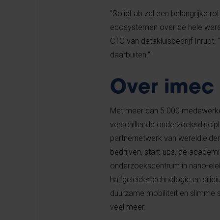
"SolidLab zal een belangrijke ro
ecosystemen over de hele wereld
CTO van datakluisbedrijf Inrupt.
daarbuiten."
Over imec
Met meer dan 5.000 medewerker
verschillende
onderzoeksdiscipl
partnernetwerk van wereldleider
bedrijven,
start-ups
, de academi
onderzoekscentrum in nano-elek
halfgeleidertechnologie en sili
duurzame mobiliteit en slimme s
veel meer.