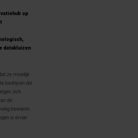
ovatiehub op
t
e
nologisch,
e datakluizen
at ze moeilijk
e bedrijven die
ingen zich
van de
eilig bewaren.
ngen is ervan