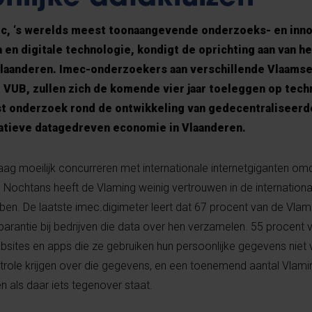
c, ‘s werelds meest toonaangevende onderzoeks- en inn
 en digitale technologie, kondigt de oprichting aan van he
 Vlaanderen. Imec-onderzoekers aan verschillende Vlaams
 VUB, zullen zich de komende vier jaar toeleggen op tech
t onderzoek rond de ontwikkeling van gedecentraliseerd
atieve datagedreven economie in Vlaanderen.
g moeilijk concurreren met internationale internetgiganten omd
 Nochtans heeft de Vlaming weinig vertrouwen in de international
. De laatste imec.digimeter leert dat 67 procent van de Vlam
parantie bij bedrijven die data over hen verzamelen. 55 procent 
sites en apps die ze gebruiken hun persoonlijke gegevens niet v
role krijgen over die gegevens, en een toenemend aantal Vlami
en als daar iets tegenover staat.