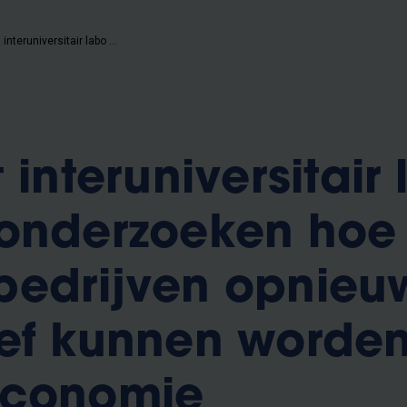
Imec start interuniversitair labo op om te onderzoeken hoe Vlaamse bedrijven opnieuw competitief kunnen worden in de data-economie
 interuniversitair
 onderzoeken hoe
bedrijven opnieu
ef kunnen worden
economie