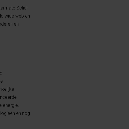
naarmate Solid-
rld wide web en
anderen en
id
le
kelijke
nceerde
 energie,
ologieën en nog