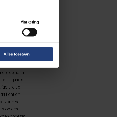
 voor Vlaamse
Marketing
moeten er
rs en bedrijven
at zijn de
Alles toestaan
 aan de UGent
 onder de naam
r het juridisch
rige project.
ijf dat dit
n de vorm van
nis op een
jecten opgezet