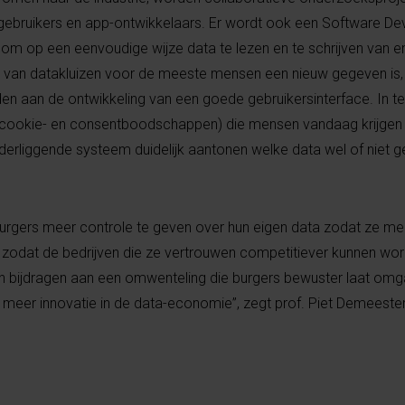
gebruikers en app-ontwikkelaars.
Er wordt ook een Software De
t om op een eenvoudige wijze data te lezen en te schrijven van e
k van datakluizen voor de meeste mensen een nieuw gegeven is, 
 aan de ontwikkeling van een goede gebruikersinterface. In teg
(cookie- en consentboodschappen) die mensen vandaag krijgen 
erliggende systeem duidelijk aantonen welke data wel of niet 
burgers meer controle te geven over hun eigen data zodat ze m
en zodat de bedrijven die ze vertrouwen competitiever kunnen wor
an bijdragen aan een omwenteling die burgers bewuster laat om
or meer innovatie in de data-economie”, zegt prof. Piet Demeeste