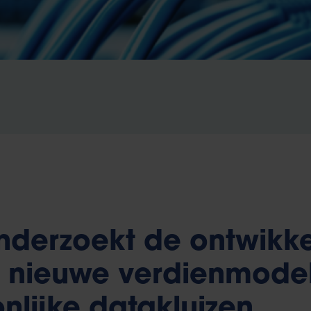
nderzoekt de ontwikke
n nieuwe verdienmode
nlijke datakluizen