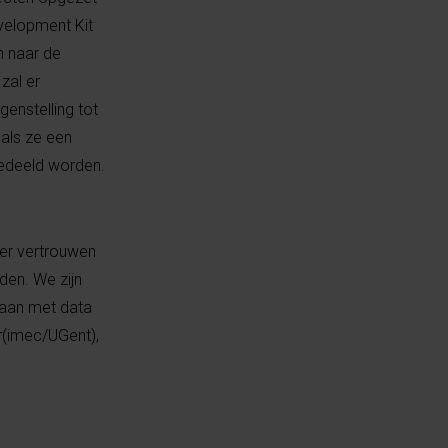
velopment Kit
n naar de
zal er
enstelling tot
als ze een
gedeeld worden.
eer vertrouwen
den. We zijn
gaan met data
r(imec/UGent),