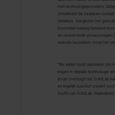
met technologieproviders, data
ontwikkeld die bedrijven toelaa
datakluis. Aangezien het gebrui
bovendien belang besteed worden
de verwarrende privacyvragen 
website bezoeken, moet het ond
“We willen tools aanreiken om 
krijgen in digitale technologie 
ervan overtuigd dat SolidLab k
en tegelijk zuurstof creëert vo
hoofd van SolidLab Vlaanderen.