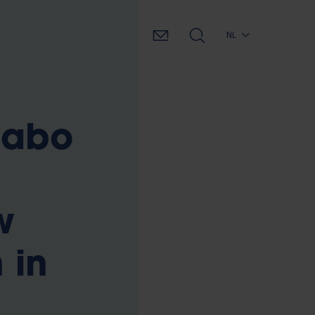
NL
 labo
w
 in