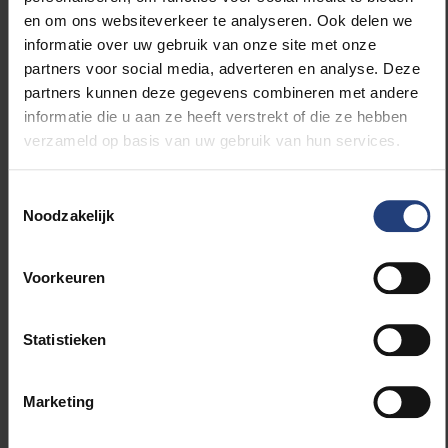
koloniseren en je ziek maakt. Het uitgangspunt
en om ons websiteverkeer te analyseren. Ook delen we
daarbij is dat sommige mensen bacteriën hebben die
informatie over uw gebruik van onze site met onze
in competitie treden met campylobacter,
partners voor social media, adverteren en analyse. Deze
bijvoorbeeld doordat ze dezelfde nutrienten
partners kunnen deze gegevens combineren met andere
gebruiken als campylobacter, of stoffen produceren
informatie die u aan ze heeft verstrekt of die ze hebben
waar campylobact niet goed tegen kan, waardoor
verzameld op basis van uw gebruik van hun services.
die laatste minder kans heeft om te groeien in de
darmen.”
Toestemmingsselectie
Noodzakelijk
“Ondanks hun enorme potentieel om bacteriële
infecties te voorkomen en te behandelen, zijn
Voorkeuren
microbiële alternatieven voor antibiotica nog altijd
dun gezaaid”, besluit Vandeputte. “We beschikken
momenteel nog niet over adequate methoden om
Statistieken
potentiële kandidaten te selecteren. En daar wil ik
mee verandering in brengen.”
Marketing
Voor haar onderzoek onder de naam
CoRe Defense: