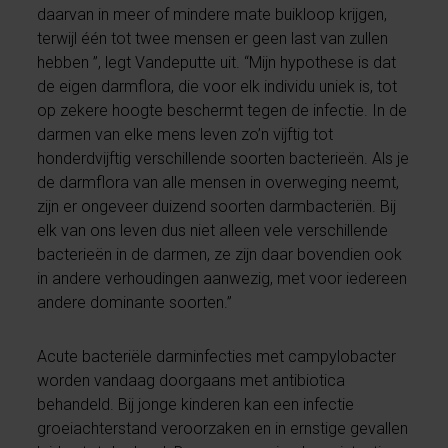
daarvan in meer of mindere mate buikloop krijgen,
terwijl één tot twee mensen er geen last van zullen
hebben ”, legt Vandeputte uit. “Mijn hypothese is dat
de eigen darmflora, die voor elk individu uniek is, tot
op zekere hoogte beschermt tegen de infectie. In de
darmen van elke mens leven zo’n vijftig tot
honderdvijftig verschillende soorten bacterieën. Als je
de darmflora van alle mensen in overweging neemt,
zijn er ongeveer duizend soorten darmbacteriën. Bij
elk van ons leven dus niet alleen vele verschillende
bacterieën in de darmen, ze zijn daar bovendien ook
in andere verhoudingen aanwezig, met voor iedereen
andere dominante soorten.”
Acute bacteriële darminfecties met campylobacter
worden vandaag doorgaans met antibiotica
behandeld. Bij jonge kinderen kan een infectie
groeiachterstand veroorzaken en in ernstige gevallen