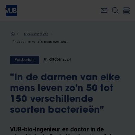
Overslaan
en
naar
de
inhoud
Kruimelpad
Nieuwsoverzicht
gaan
"In de darmen van elke mens leven zo’n 50 tot 150 verschillende soorten bacterieën"
01 oktober 2024
Persbericht
"In de darmen van elke
mens leven zo’n 50 tot
150 verschillende
soorten bacterieën"
VUB-bio-ingenieur en doctor in de