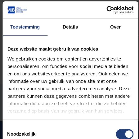
Lees meer over:
Toestemming
Details
Over
Maatschappij en engagement
Deze website maakt gebruik van cookies
We gebruiken cookies om content en advertenties te
personaliseren, om functies voor social media te bieden
en om ons websiteverkeer te analyseren. Ook delen we
informatie over uw gebruik van onze site met onze
partners voor social media, adverteren en analyse. Deze
Stond er een fout op deze pagina?
partners kunnen deze gegevens combineren met andere
informatie die u aan ze heeft verstrekt of die ze hebben
Laat het ons weten
verzameld op basis van uw gebruik van hun services.
Toestemmingsselectie
Noodzakelijk