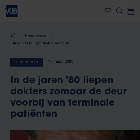
Overslaan
en
naar
de
inhoud
Kruimelpad
Nieuwsoverzicht
gaan
In de jaren '80 liepen dokters zomaar de deur voorbij van terminale patiënten
17 maart 2020
In de media
In de jaren '80 liepen
dokters zomaar de deur
voorbij van terminale
patiënten