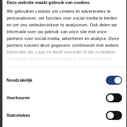
Deze website maakt gebruik van cookies
Vragen over het Coronavirus en hoe de VUB daarmee
omgaat? Bekijk dan de veelgestelde vragen op
We gebruiken cookies om content en advertenties te
vub.be/coronavirus
of stuur een mail naar
personaliseren, om functies voor social media te bieden
coronavirus@vub.be
.
en om ons websiteverkeer te analyseren. Ook delen we
informatie over uw gebruik van onze site met onze
partners voor social media, adverteren en analyse. Deze
partners kunnen deze gegevens combineren met andere
informatie die u aan ze heeft verstrekt of die ze hebben
Lees meer over:
verzameld op basis van uw gebruik van hun services.
Maatschappij en engagement
Toestemmingsselectie
Noodzakelijk
Voorkeuren
Statistieken
Stond er een fout op deze pagina?