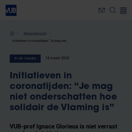
Overslaan
en
naar
de
inhoud
Kruimelpad
Nieuwsoverzicht
gaan
Initiatieven in coronatijden: “Je mag niet onderschatten hoe solidair de Vlaming is”
18 maart 2020
In de media
Initiatieven in
coronatijden: “Je mag
niet onderschatten hoe
solidair de Vlaming is”
VUB-prof Ignace Glorieux is niet verrast