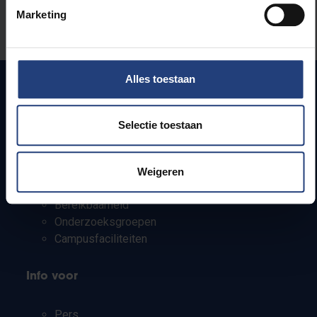
Marketing
Laat het ons weten
Alles toestaan
Snel naar
Selectie toestaan
Webmail
Jobs
Weigeren
Lesroosters
Bereikbaarheid
Onderzoeksgroepen
Campusfaciliteiten
Info voor
Pers