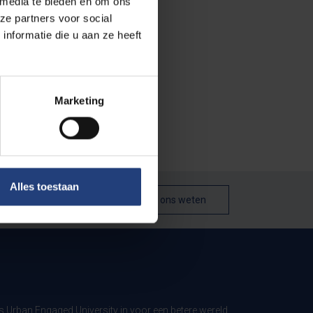
 media te bieden en om ons
ze partners voor social
nformatie die u aan ze heeft
Marketing
Alles toestaan
Laat het ons weten
ls Urban Engaged University in voor een betere wereld