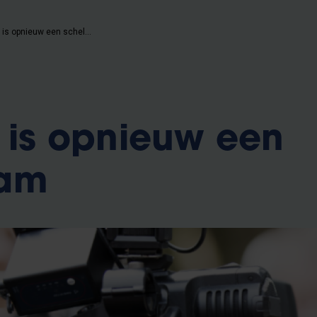
Journalist is opnieuw een scheldnaam
t is opnieuw een
aam