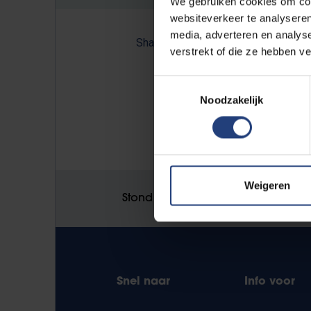
We gebruiken cookies om cont
websiteverkeer te analyseren
media, adverteren en analys
Share:
verstrekt of die ze hebben v
Toestemmingsselectie
Noodzakelijk
NULL
Weigeren
Stond er een fout op deze pagina
Snel naar
Info voor