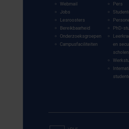
Webmail
Pers
Jobs
Student
Lesroosters
Person
Bereikbaarheid
PhD-st
Onderzoeksgroepen
Leerkra
Campusfaciliteiten
en secu
scholen
Werkst
Internat
student