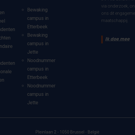
via onderzoek, on
Bewaking
en
ons dit engagemen
campus in
eel
maatschappij.
Etterbeek
udenten
Bewaking
chten
Ik doe mee
campus in
ndaire
Jette
Noodnummer
udenten
campus in
ionale
Etterbeek
en
Noodnummer
campus in
Jette
Pleinlaan 2 - 1050 Brussel - België