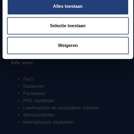
Alles toestaan
Webmail
Jobs
Lesroosters
Selectie toestaan
Bereikbaarheid
Onderzoeksgroepen
Weigeren
Campusfaciliteiten
Info voor
Pers
Studenten
Personeel
PhD-studenten
Leerkrachten en secundaire scholen
Werkstudenten
Internationale studenten