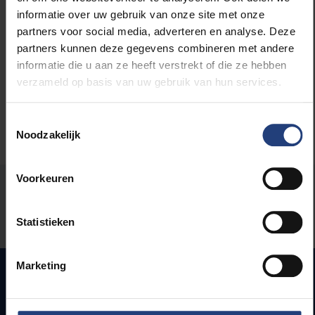
Maatschappij en engagement
informatie over uw gebruik van onze site met onze
partners voor social media, adverteren en analyse. Deze
partners kunnen deze gegevens combineren met andere
Universiteit
informatie die u aan ze heeft verstrekt of die ze hebben
verzameld op basis van uw gebruik van hun services.
Toestemmingsselectie
Noodzakelijk
Voorkeuren
Stond er een fout op deze pagina?
Laat het ons weten
Statistieken
Marketing
Snel naar