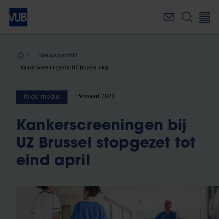
Overslaan
en
naar
de
inhoud
Kruimelpad
Nieuwsoverzicht
gaan
Kankerscreeningen bij UZ Brussel stopgezet tot eind april
19 maart 2020
In de media
Kankerscreeningen bij
UZ Brussel stopgezet tot
eind april