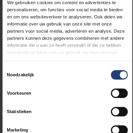
leerlingen die sterk beïnvloed worden door
We gebruiken cookies om content en advertenties te
influencers op sociale media. De
personaliseren, om functies voor social media te bieden
toenemende Jodenhaat onder leerlingen komt
en om ons websiteverkeer te analyseren. Ook delen we
bovenop een piek aan meldingen over
informatie over uw gebruik van onze site met onze
problematische radicalisering in klaslokalen
partners voor social media, adverteren en analyse. Deze
waarover ik bij Apache een onderzoek deed.
partners kunnen deze gegevens combineren met andere
informatie die u aan ze heeft verstrekt of die ze hebben
Het Coördinatieorgaan voor de dreigingsanalyse
verzameld op basis van uw gebruik van hun services.
(OCAD)
bevestigt dit samenspel tussen islamisme en extree
Toestemmingsselectie
mrechts. Het anti-terreurorgaan ziet steeds meer
Noodzakelijk
jongeren in dreigingsmeldingen.
Voorkeuren
“De huidige polarisatietendensen hebben
angstwekkende gelijkenissen met de
radicaliseringsgolf van tien jaar geleden", stelt
Statistieken
Antwerps atheneumdirecteur Karin Heremans. "Met
dit verschil dat het islamisme en extreemrechts
Marketing
elkaar meer en meer vinden in een drievoudig