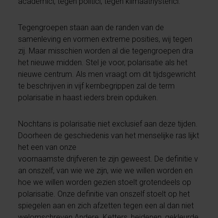
academici, tegen politici, tegen klimaathysterici.
Tegengroepen staan aan de randen van de
samenleving en vormen extreme posities, wij tegen
zij. Maar misschien worden al die tegengroepen dra
het nieuwe midden. Stel je voor, polarisatie als het
nieuwe centrum. Als men vraagt om dit tijdsgewricht
te beschrijven in vijf kernbegrippen zal de term
polarisatie in haast ieders brein opduiken.
Nochtans is polarisatie niet exclusief aan deze tijden.
Doorheen de geschiedenis van het menselijke ras lijkt
het een van onze
voornaamste drijfveren te zijn geweest. De definitie v
an onszelf, van wie we zijn, wie we willen worden en
hoe we willen worden gezien stoelt grotendeels op
polarisatie. Onze definitie van onszelf stoelt op het
spiegelen aan en zich afzetten tegen een al dan niet
welomschreven Andere. Ketters, heidenen, gekleurde