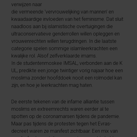
verwijzen naar
die vermeende 'vervrouwelijking van mannen' en
kwaadaardige invloeden van het feminisme. Dat sluit
naadloos aan bij islamistische overtuigingen die
ultraconservatieve genderrollen willen opleggen en
vrouwenrechten willen terugdringen. In die laatste
categorie spelen sommige islamleerkrachten een
kwalijke rol. Alsof zelfverklaarde imams.
In de studentenmoskee IMSAL, verbonden aan de K
UL, predikte een jonge twintiger vorig najaar hoe een
moslima zonder hoofddoek nooit een rolmodel kan
zijn, en hoe je leerkrachten mag haten.
De eerste tekenen van de infame alliantie tussen
moslims en extreemrechts waren eerder al te
spotten op de coronamarsen tijdens de pandemie.
Maar pas tijdens de protesten tegen het Evras-
decreet waren ze manifest zichtbaar. Een mix van