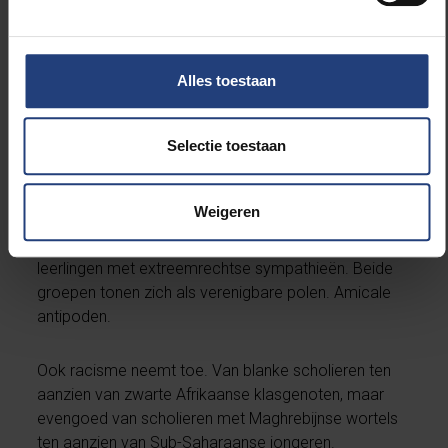
raakvlak: antivrouwen, anti- overheidsdenken en anti-
lgbtq+’’.
Alles toestaan
Het woke-debat is nu eenmaal een heet hangijzer bij
scholieren.
Selectie toestaan
Zowel bij voor- als tegenstanders is een ongezonde
polarisatie merkbaar. Bij anti-wokers moet vooral de
LGBTQ+- gemeenschappen het ontgelden. Hierbij
Weigeren
zien schooldirecties een toenemend
bondgenootschap tussen moslimleerlingen en
leerlingen met extreemrechtse sympathieën. Beide
groepen tonen zich als verenigbare polen. Amicale
antipoden.
Ook racisme neemt toe. Van blanke scholieren ten
aanzien van zwarte Afrikaanse klasgenoten, maar
evengoed van scholieren met Maghrebijnse wortels
ten aanzien van Sub-Saharaanse jongeren.