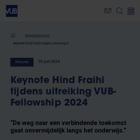
Overslaan
en
naar
de
inhoud
Kruimelpad
Nieuwsoverzicht
gaan
Keynote Hind Fraihi tijdens uitreiking VUB-Fellowship 2024
05 juni 2024
Nieuws
Keynote Hind Fraihi
tijdens uitreiking VUB-
Fellowship 2024
“De weg naar een verbindende toekomst
gaat onvermijdelijk langs het onderwijs.”