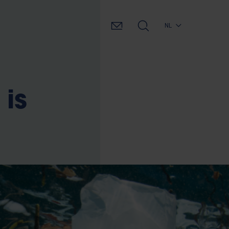
NL
is