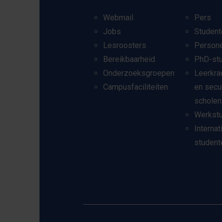
Webmail
Pers
Jobs
Student
Lesroosters
Person
Bereikbaarheid
PhD-st
Onderzoeksgroepen
Leerkra
Campusfaciliteiten
en secu
scholen
Werkst
Internat
student