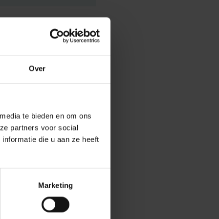
Over
nden zullen
an de oceanen.
ropean Studies
 media te bieden en om ons
ebruik van
ze partners voor social
onale bijdragen
nformatie die u aan ze heeft
nden reeds hun
S, China… volgen
Marketing
 van de Vrije
ugvinden.