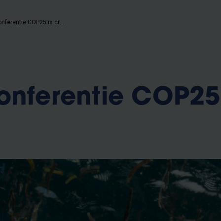
'Klimaatconferentie COP25 is cruciaal'
onferentie COP25 