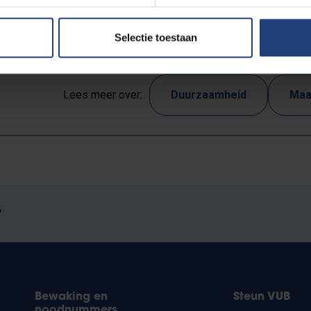
Selectie toestaan
Lees meer over:
Duurzaamheid
Maa
?
Bewaking en
Steun VUB
noodnummers