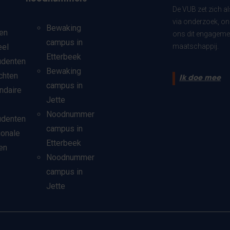
De VUB zet zich a
via onderzoek, on
Bewaking
en
ons dit engagemen
campus in
eel
maatschappij.
Etterbeek
udenten
Bewaking
chten
Ik doe mee
campus in
ndaire
Jette
Noodnummer
udenten
campus in
ionale
Etterbeek
en
Noodnummer
campus in
Jette