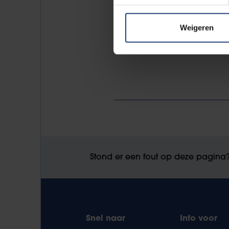
Weigeren
Stond er een fout op deze pagina
Snel naar
Info voor