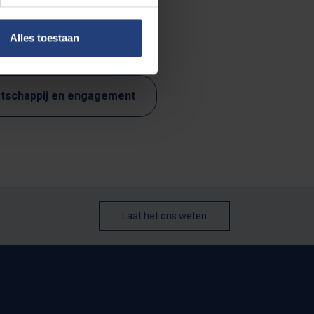
Alles toestaan
tschappij en engagement
Laat het ons weten