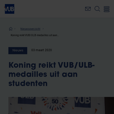
Overslaan
en
naar
de
inhoud
Kruimelpad
Nieuwsoverzicht
gaan
Koning reikt VUB/ULB-medailles uit aan studenten
03 maart 2020
Nieuws
Koning reikt VUB/ULB-
medailles uit aan
studenten