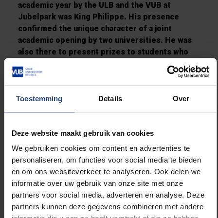
academic year by the ULB and the VUB at
Jubelpark was King Philippe. His presence
confirmed the unique character of a joint
academic opening by two universities. He was
also there to present prizes to students who
made an exceptional contribution to the
cooperation and dialogue between
communities, which is the coordinating theme
of the event.
Toestemming
Details
Over
Deze website maakt gebruik van cookies
Read this article in English
We gebruiken cookies om content en advertenties te
personaliseren, om functies voor social media te bieden
Lees dit artikel in het Nederlands
en om ons websiteverkeer te analyseren. Ook delen we
informatie over uw gebruik van onze site met onze
partners voor social media, adverteren en analyse. Deze
partners kunnen deze gegevens combineren met andere