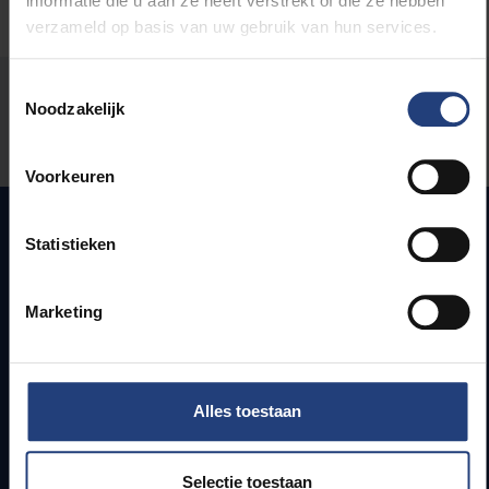
informatie die u aan ze heeft verstrekt of die ze hebben
verzameld op basis van uw gebruik van hun services.
Toestemmingsselectie
Stond er een fout op deze pagina?
Noodzakelijk
Laat het ons weten
Voorkeuren
Statistieken
Snel naar
Marketing
Webmail
Jobs
Lesroosters
Bereikbaarheid
Alles toestaan
Onderzoeksgroepen
Campusfaciliteiten
Selectie toestaan