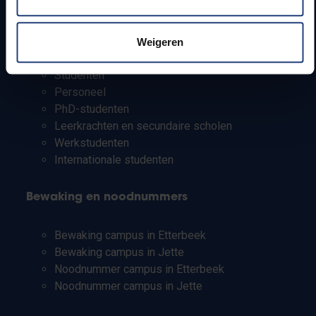
Info voor
Weigeren
Pers
Studenten
Personeel
PhD-studenten
Leerkrachten en secundaire scholen
Werkstudenten
Internationale studenten
Bewaking en noodnummers
Bewaking campus in Etterbeek
Bewaking campus in Jette
Noodnummer campus in Etterbeek
Noodnummer campus in Jette