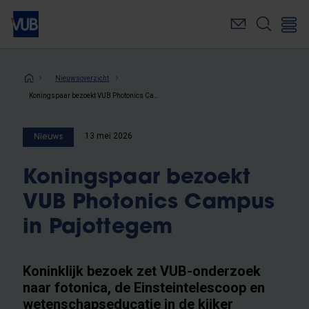
Overslaan
en
naar
de
inhoud
Kruimelpad
Nieuwsoverzicht
gaan
Koningspaar bezoekt VUB Photonics Campus in Pajottegem
13 mei 2026
Nieuws
Koningspaar bezoekt
VUB Photonics Campus
in Pajottegem
Koninklijk bezoek zet VUB-onderzoek
naar fotonica, de Einsteintelescoop en
wetenschapseducatie in de kijker