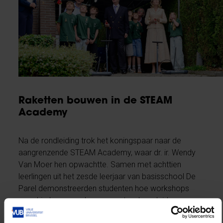
Raketten bouwen in de STEAM
Academy
Na de rondleiding trok het koningspaar naar de
aangrenzende STEAM Academy, waar dr. ir. Wendy
Van Moer hen opwachtte. Samen met achttien
leerlingen uit het zesde leerjaar van basisschool De
Parel demonstreerden studenten hoe workshops
voor kinderen worden opgezet en begeleid.