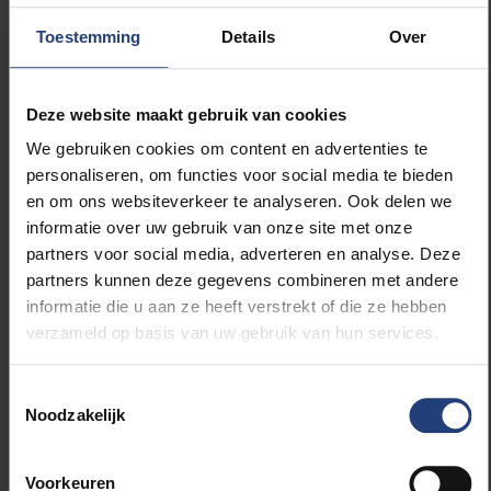
Koning Filip en koningin Mathilde namen actief deel
aan de workshops. Ze bouwden een miniraket in
Toestemming
Details
Over
Lego en papier en drukten nadien zelf op de
lanceerknop om hun raket de lucht in te sturen. Als
afscheidscadeau ontving koningin Mathilde een 3D-
Deze website maakt gebruik van cookies
geprint boeket van de STEAM Academy.
We gebruiken cookies om content en advertenties te
personaliseren, om functies voor social media te bieden
en om ons websiteverkeer te analyseren. Ook delen we
Het bezoek onderstreept de groeiende
informatie over uw gebruik van onze site met onze
maatschappelijke en wetenschappelijke relevantie
partners voor social media, adverteren en analyse. Deze
van B-PHOT als onderzoeksgroep, actief op het
partners kunnen deze gegevens combineren met andere
kruispunt van geavanceerde fotonica, grote
informatie die u aan ze heeft verstrekt of die ze hebben
Europese onderzoeksinfrastructuren en
verzameld op basis van uw gebruik van hun services.
wetenschapseducatie voor de volgende generatie.
Toestemmingsselectie
De volledige reportage van het koninklijk bezoek aan
Noodzakelijk
de VUB Photonics Campus in Pajottegem is te
bekijken via
Ring TV
.
Voorkeuren