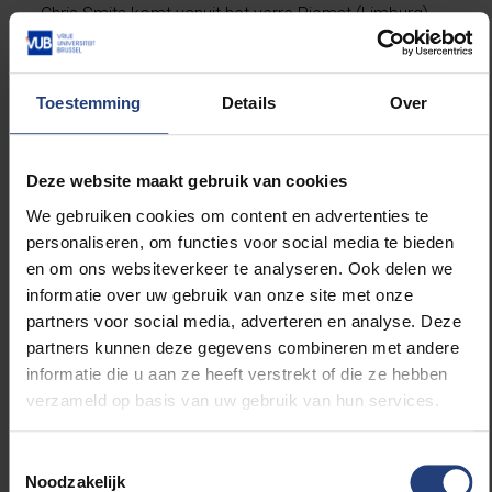
Chris Smits komt vanuit het verre Riemst (Limburg)
naar Brussel, en gaat dus op kot. Zijn kot is perfect
gelegen voor zijn favoriete hobby: fitness. Het
fitnesscentrum ligt namelijk ook op de campus in
Toestemming
Details
Over
Etterbeek. "Ik hoop wel dat hij op tijd naar de lessen
zal gaan", zegt zijn moeder.
Deze website maakt gebruik van cookies
Emma Kunnen komt naar de VUB om Kinesitherapie
We gebruiken cookies om content en advertenties te
en Revalidatiewetenschappen te studeren. Ze kijkt
personaliseren, om functies voor social media te bieden
alvast uit naar de opleiding en haar tijd in Brussel. Wat
en om ons websiteverkeer te analyseren. Ook delen we
ze gaat doen wanneer ze niet studeert? Feesten! Een
informatie over uw gebruik van onze site met onze
matras voor vrienden ligt ook al klaar.
partners voor social media, adverteren en analyse. Deze
partners kunnen deze gegevens combineren met andere
Pierette Uwimana heeft een kot in de Triomflaan
informatie die u aan ze heeft verstrekt of die ze hebben
gekregen, vlakbij campus Etterbeek en boven een
verzameld op basis van uw gebruik van hun services.
Colruyt. Ze start met de gloednieuwe Engelstalige
bacheloropleiding 'Social Sciences'.
Toestemmingsselectie
Noodzakelijk