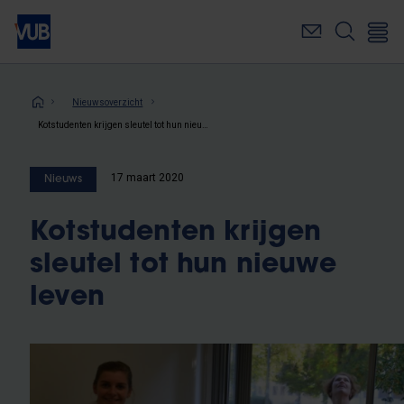
Overslaan
en
naar
de
inhoud
Kruimelpad
Nieuwsoverzicht
gaan
Kotstudenten krijgen sleutel tot hun nieuwe leven
17 maart 2020
Nieuws
Kotstudenten krijgen
sleutel tot hun nieuwe
leven