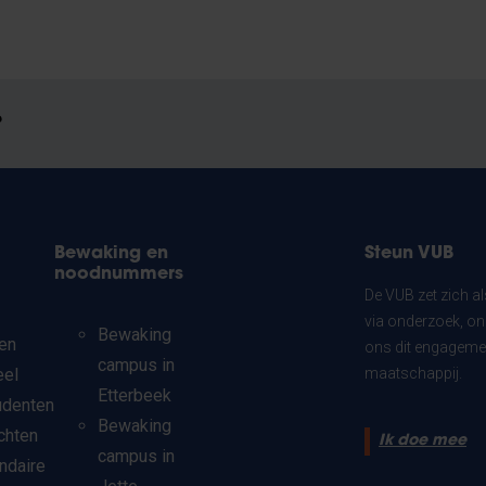
?
Bewaking en
Steun VUB
noodnummers
De VUB zet zich a
via onderzoek, on
Bewaking
en
ons dit engagemen
campus in
eel
maatschappij.
Etterbeek
udenten
Bewaking
chten
Ik doe mee
campus in
ndaire