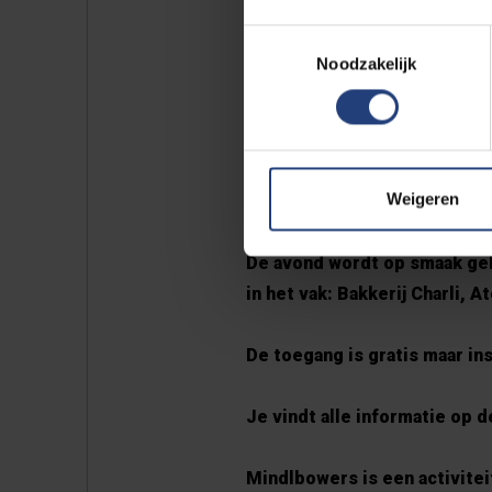
archeoloog Mesut Alp, theat
Toestemmingsselectie
smet en de actieve student
Noodzakelijk
Mindblowers dus: een ontmo
interventies op het kruispun
weer leegmaken op een onver
Weigeren
(KultuurKaffee) in onze café
De avond wordt op smaak ge
in het vak: Bakkerij Charli,
De toegang is gratis maar ins
Je vindt alle informatie op 
Mindlbowers is een activitei