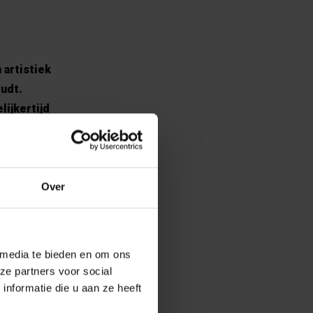
 artistiek
oudt.
lijkertijd
tijd. Tijd kan
f. Dat
het verleden
el te boven
Over
tijd iets is
 media te bieden en om ons
ings,
ze partners voor social
, regisseur en
nformatie die u aan ze heeft
ussawi,