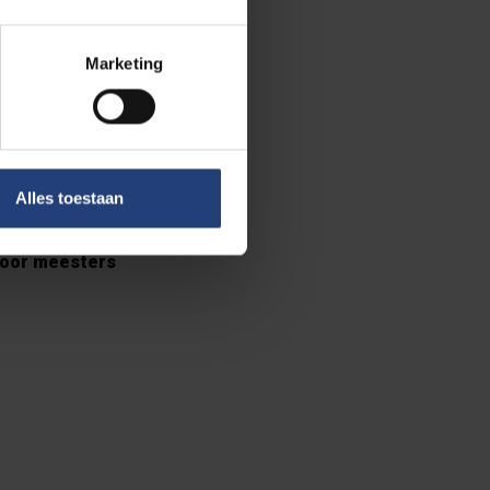
r Fredo De
Marketing
s én
en hun hoofd
 PILAR
Alles toestaan
door meesters