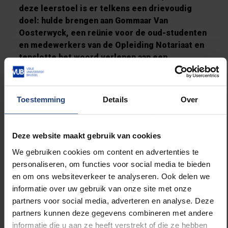
deze leerstoel is er telkens een drievoudig
doel: hulde brengen aan Gommaar Van
Oosterwyck, een reünie voor de oud-studenten
en medewerkers van de Opleiding Notariaat en
tenslotte het woord verlenen aan een
gastspreker die een onderwerp brengt dat
gelinkt is aan het Notariaat.
Toestemming
Details
Over
Deze website maakt gebruik van cookies
Lees meer over:
We gebruiken cookies om content en advertenties te
personaliseren, om functies voor social media te bieden
Universiteit
en om ons websiteverkeer te analyseren. Ook delen we
informatie over uw gebruik van onze site met onze
partners voor social media, adverteren en analyse. Deze
partners kunnen deze gegevens combineren met andere
informatie die u aan ze heeft verstrekt of die ze hebben