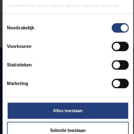
verzameld op basis van uw gebruik van hun services.
Stond er een fout op deze pagina?
Toestemmingsselectie
Noodzakelijk
Laat het ons weten
Voorkeuren
Statistieken
Snel naar
Marketing
Webmail
Jobs
Lesroosters
Bereikbaarheid
Alles toestaan
Onderzoeksgroepen
Campusfaciliteiten
Selectie toestaan