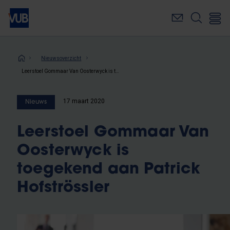
Overslaan
en
naar
de
inhoud
Kruimelpad
Nieuwsoverzicht
gaan
Leerstoel Gommaar Van Oosterwyck is toegekend aan Patrick Hofströssler
17 maart 2020
Nieuws
Leerstoel Gommaar Van
Oosterwyck is
toegekend aan Patrick
Hofströssler