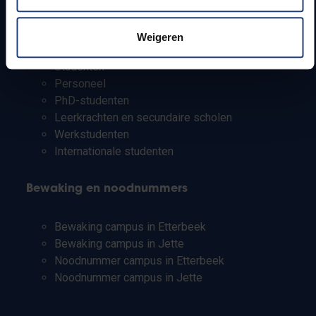
Info voor
Weigeren
Pers
Studenten
Personeel
PhD-studenten
Leerkrachten en secundaire scholen
Werkstudenten
Internationale studenten
Bewaking en noodnummers
Bewaking campus in Etterbeek
Bewaking campus in Jette
Noodnummer campus in Etterbeek
Noodnummer campus in Jette