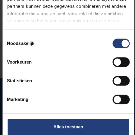
partners kunnen deze gegevens combineren met andere
informatie die u aan ze heeft verstrekt of die ze hebben
verzameld op basis van uw gebruik van hun services.
Toestemmingsselectie
Noodzakelijk
Stond er een fout op deze pagina?
Voorkeuren
Laat het ons weten
Statistieken
Marketing
Snel naar
Webmail
Jobs
Alles toestaan
Lesroosters