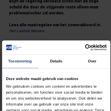
blijft de regering verveeld zitten met de hoge
schuld die door de stijgende rente alleen maar
problematischer zal worden.
Lees alle maatregelen van het zomerakkoord in
Het Laatste Nieuws
.
Kon het beter? Ja. Kon
Toestemming
Details
Over
het slechter? Ja. Met
meerdere partijen in de
regering is het in België
altijd moeilijk om
Deze website maakt gebruik van cookies
structurele maatregelen
We gebruiken cookies om content en advertenties te
te nemen.
personaliseren, om functies voor social media te bieden
en om ons websiteverkeer te analyseren. Ook delen we
informatie over uw gebruik van onze site met onze
partners voor social media, adverteren en analyse. Deze