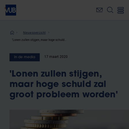
Overslaan
en
naar
de
inhoud
Kruimelpad
Nieuwsoverzicht
gaan
'Lonen zullen stijgen, maar hoge schuld zal groot probleem worden'
17 maart 2020
In de media
'Lonen zullen stijgen,
maar hoge schuld zal
groot probleem worden'