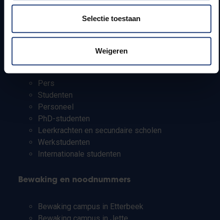
Bereikbaarheid
Onderzoeksgroepen
Selectie toestaan
Campusfaciliteiten
Weigeren
Info voor
Pers
Studenten
Personeel
PhD-studenten
Leerkrachten en secundaire scholen
Werkstudenten
Internationale studenten
Bewaking en noodnummers
Bewaking campus in Etterbeek
Bewaking campus in Jette