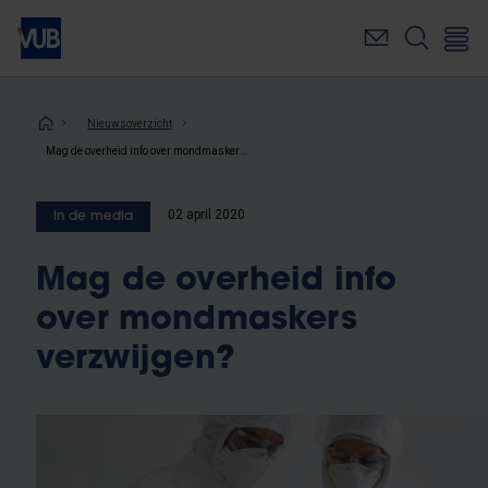
Overslaan
en
naar
de
inhoud
Kruimelpad
Nieuwsoverzicht
gaan
Mag de overheid info over mondmaskers verzwijgen?
02 april 2020
In de media
Mag de overheid info
over mondmaskers
verzwijgen?