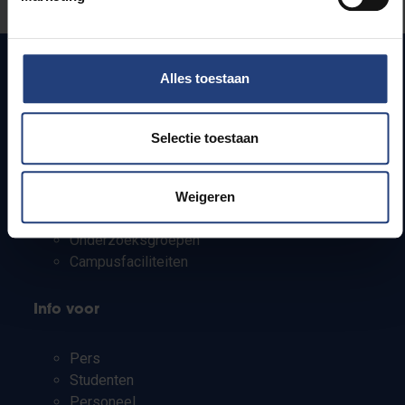
Alles toestaan
Snel naar
Selectie toestaan
Webmail
Jobs
Lesroosters
Weigeren
Bereikbaarheid
Onderzoeksgroepen
Campusfaciliteiten
Info voor
Pers
Studenten
Personeel