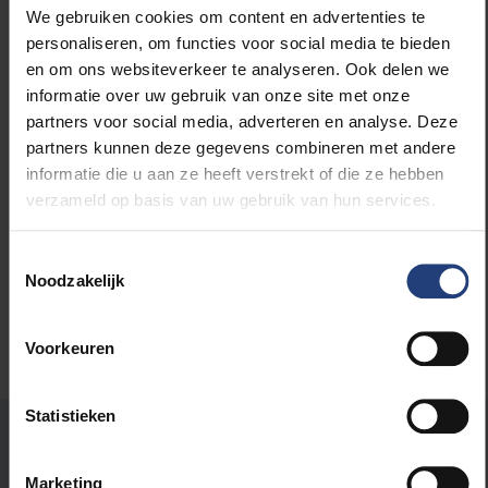
mensenlevens op het spel staan, is dit ook gewoon
We gebruiken cookies om content en advertenties te
not done." Lees meer op
nieuwsblad.be
.
personaliseren, om functies voor social media te bieden
en om ons websiteverkeer te analyseren. Ook delen we
informatie over uw gebruik van onze site met onze
partners voor social media, adverteren en analyse. Deze
partners kunnen deze gegevens combineren met andere
Lees meer over:
informatie die u aan ze heeft verstrekt of die ze hebben
verzameld op basis van uw gebruik van hun services.
Maatschappij en engagement
Toestemmingsselectie
Noodzakelijk
Voorkeuren
Statistieken
Stond er een fout op deze pagina?
Marketing
Laat het ons weten