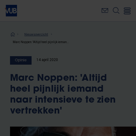
Overslaan
en
naar
de
inhoud
Kruimelpad
Nieuwsoverzicht
gaan
Marc Noppen: 'Altijd heel pijnlijk iemand naar intensieve te zien vertrekken'
14 april 2020
Opinie
Marc Noppen: 'Altijd
heel pijnlijk iemand
naar intensieve te zien
vertrekken'