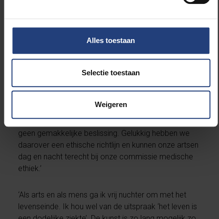
‘We bellen ook altijd met de familie, want bezoek is
niet toegestaan. In sommige gevallen, waarbij de
patiënt zelf niet meer de keuze kan maken, leidt dat
Alles toestaan
tot moeilijke toestanden. Zo was er iemand van wie
bijna alle familieleden zeiden dat de persoon in
kwestie altijd aangegeven had niet tot het uiterste te
Selectie toestaan
willen gaan. Op één familielid na, dat zich expliciet
verzette.’
Weigeren
‘Iemand wel of niet naar intensieve zorg sturen, is
geen gemakkelijke beslissing. Gelukkig hebben we
daarover een ethische richtlijn en kunnen onze artsen
dag en nacht terecht bij onze commissie medische
ethiek.’
‘Als arts en als mens ga ik vrij nuchter om met het
levenseinde. Ik hou wel van de uitspraak ‘het leven is
een dodelijke ziekte’. De kunst is zo lang mogelijk zo