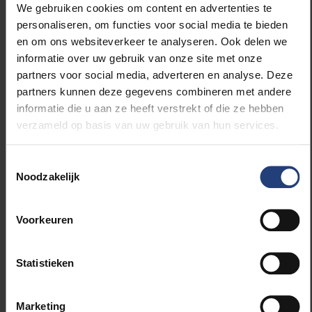
We gebruiken cookies om content en advertenties te
‘Opvallend is dat heel wat patiënten zelf over hun
personaliseren, om functies voor social media te bieden
levenseinde beginnen. Ik ben onder de indruk van de
en om ons websiteverkeer te analyseren. Ook delen we
sereniteit: die mensen maken vaak expliciet duidelijk
informatie over uw gebruik van onze site met onze
dat hun belangrijkste vraag is niet af te zien. Dat is
partners voor social media, adverteren en analyse. Deze
vaak een heel bewuste keuze. We gaan dan door
partners kunnen deze gegevens combineren met andere
met zuurstof geven en verhogen misschien wat de
informatie die u aan ze heeft verstrekt of die ze hebben
sedatie.’
verzameld op basis van uw gebruik van hun services.
Toestemmingsselectie
Noodzakelijk
Iemand wel of niet naar
intensieve zorg sturen, is
geen gemakkelijke
Voorkeuren
beslissing, we hebben
daarover een ethische
richtlijn.
Statistieken
Marketing