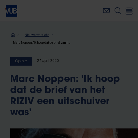
Overslaan
en
naar
de
inhoud
Kruimelpad
Nieuwsoverzicht
gaan
Marc Noppen: 'Ik hoop dat de brief van het RIZIV een uitschuiver was'
24 april 2020
Opinie
Marc Noppen: 'Ik hoop
dat de brief van het
RIZIV een uitschuiver
was'