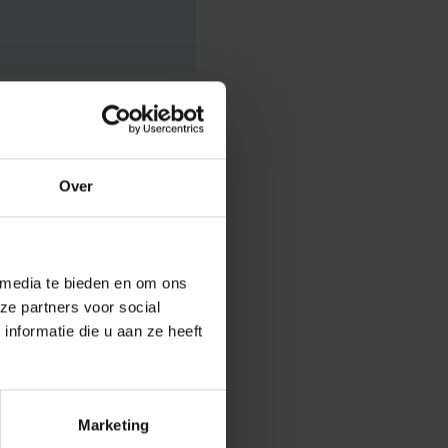
Over
nel van
ren”, zegt
olistisch: we
 media te bieden en om ons
r artsen die
ze partners voor social
rdig wordt er
nformatie die u aan ze heeft
aard is niet
nbutsele.
Marketing