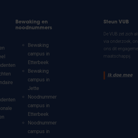
Bewaking en
Steun VUB
noodnummers
De VUB zet zich a
via onderzoek, on
Bewaking
en
ons dit engagemen
campus in
eel
maatschappij.
Etterbeek
udenten
Bewaking
chten
Ik doe mee
campus in
ndaire
Jette
Noodnummer
udenten
campus in
ionale
Etterbeek
en
Noodnummer
campus in