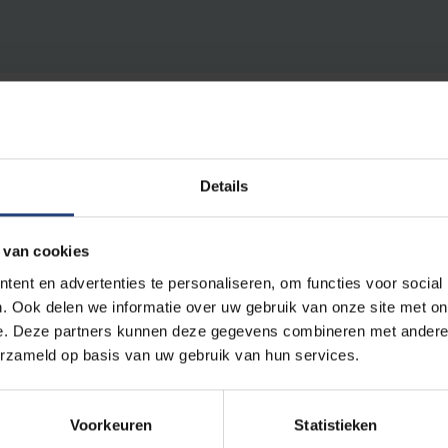
Details
r aanvankelijk nogal huiverig tegenover stonden om vrij s
 Veel patiënten schrikken als ze die term voor het eerst ho
 van cookies
n de palliatieve zorgverlening bekijken we een situatie h
ent en advertenties te personaliseren, om functies voor social
chische, sociale en zelfs spirituele elementen." Toch zijn e
. Ook delen we informatie over uw gebruik van onze site met on
chap over te brengen bij bepaalde patiënten. “Tegenwoo
e. Deze partners kunnen deze gegevens combineren met andere i
erzameld op basis van uw gebruik van hun services.
andacht besteed aan communicatievaardigheden. Maar uiter
oodschappen over het levenseinde te brengen", aldus Va
Voorkeuren
Statistieken