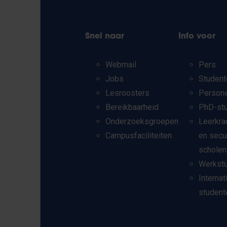
Snel naar
Info voor
Webmail
Pers
Jobs
Student
Lesroosters
Person
Bereikbaarheid
PhD-st
Onderzoeksgroepen
Leerkra
Campusfaciliteiten
en secu
scholen
Werkst
Internat
student