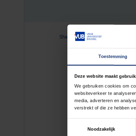
Share:
Toestemming
“We merkten ook dat artsen e
'
palliatieve zorg
' te spreken.
Deze website maakt gebruik
onderzoekster Vanbutsele. "I
We gebruiken cookies om cont
kijken naar alles, ook de psy
websiteverkeer te analyseren
moeite hebben met de boods
media, adverteren en analys
verstrekt of die ze hebben v
in de artsenopleiding wel a
iedereen even geschikt om b
Toestemmingsselectie
Noodzakelijk
Lees meer: