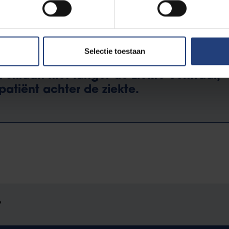
 je ogen kijkt"
Selectie toestaan
 stilaan niet langer de ziekte centraal,
atiënt achter de ziekte.
?