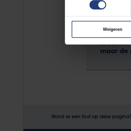
Knack:
"De tandarts die recht in
Weigeren
We zetten
maar de p
Stond er een fout op deze pagina